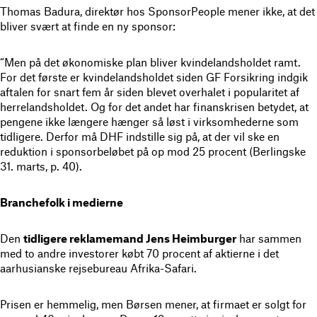
Thomas Badura, direktør hos SponsorPeople mener ikke, at det
bliver svært at finde en ny sponsor:
“Men på det økonomiske plan bliver kvindelandsholdet ramt.
For det første er kvindelandsholdet siden GF Forsikring indgik
aftalen for snart fem år siden blevet overhalet i popularitet af
herrelandsholdet. Og for det andet har finanskrisen betydet, at
pengene ikke længere hænger så løst i virksomhederne som
tidligere. Derfor må DHF indstille sig på, at der vil ske en
reduktion i sponsorbeløbet på op mod 25 procent (Berlingske
31. marts, p. 40).
Branchefolk i medierne
Den
tidligere reklamemand Jens Heimburger
har sammen
med to andre investorer købt 70 procent af aktierne i det
aarhusianske rejsebureau Afrika-Safari.
Prisen er hemmelig, men Børsen mener, at firmaet er solgt for