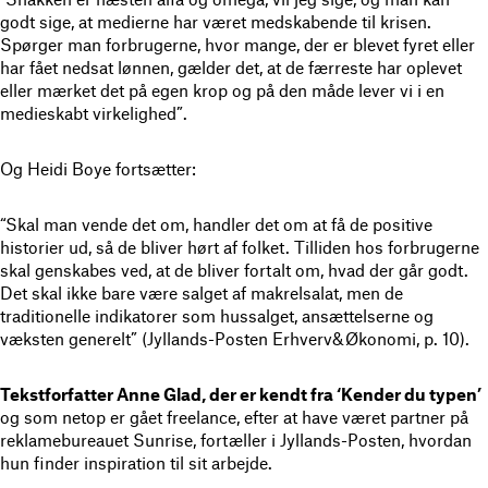
godt sige, at medierne har været medskabende til krisen.
Spørger man forbrugerne, hvor mange, der er blevet fyret eller
har fået nedsat lønnen, gælder det, at de færreste har oplevet
eller mærket det på egen krop og på den måde lever vi i en
medieskabt virkelighed”.
Og Heidi Boye fortsætter:
“Skal man vende det om, handler det om at få de positive
historier ud, så de bliver hørt af folket. Tilliden hos forbrugerne
skal genskabes ved, at de bliver fortalt om, hvad der går godt.
Det skal ikke bare være salget af makrelsalat, men de
traditionelle indikatorer som hussalget, ansættelserne og
væksten generelt” (Jyllands-Posten Erhverv&Økonomi, p. 10).
Tekstforfatter Anne Glad, der er kendt fra ‘Kender du typen’
og som netop er gået freelance, efter at have været partner på
reklamebureauet Sunrise, fortæller i Jyllands-Posten, hvordan
hun finder inspiration til sit arbejde.