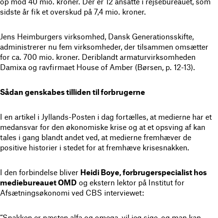
op mod 40 mio. kroner. Der er 12 ansatte i rejsebureauet, som
sidste år fik et overskud på 7,4 mio. kroner.
Jens Heimburgers virksomhed, Dansk Generationsskifte,
administrerer nu fem virksomheder, der tilsammen omsætter
for ca. 700 mio. kroner. Deriblandt armaturvirksomheden
Damixa og ravfirmaet House of Amber (Børsen, p. 12-13).
Sådan genskabes tilliden til forbrugerne
I en artikel i Jyllands-Posten i dag fortælles, at medierne har et
medansvar for den økonomiske krise og at et opsving af kan
tales i gang blandt andet ved, at medierne fremhæver de
positive historier i stedet for at fremhæve krisesnakken.
I den forbindelse bliver
Heidi Boye, forbrugerspecialist hos
mediebureauet OMD
og ekstern lektor på Institut for
Afsætningsøkonomi ved CBS interviewet:
“Snakken er næsten alfa og omega, vil jeg sige, og man kan