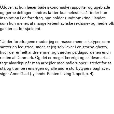
Udover, at hun læser både økonomiske rapporter og ugeblade
og gerne deltager i andres fætter-kusinefester, så finder hun
inspiration i de foredrag, hun holder rundt omkring i landet,
som hun mener, at mange københavnske reklame- og mediefolk
gæster alt for sjældent.
“Under foredragene møder jeg en masse mennesketyper, som
sætter en fed streg under, at jeg selv lever i en storby-ghetto,
hvor der er helt andre emner og værdier på dagsordenen end i
resten af Danmark. Og det er meget lærerigt og skidesmart at
tage alvorligt, når man arbejder med målgrupper i stedet for at
stå og trampe i ens egen og alle andre storbytypers baghaver,
siger Anne Glad (Jyllands-Posten Living 1. april, p. 4).