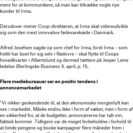
mere for at kommunikere, så man kan tiltrække nogle nye
kunder til Irma.
Derudover mener Coop-direktøren, at Irma skal videreudvikle
sig som den mest innovative fødevarekæde i Danmark.
Alfred Josefsen sagde op som chef for Irma, fordi Irma – som
hidtil har boet for sig selv i Rødovre – skal flytte til Coops
hovedkvarter i Albertslund og dermed tættere på Jesper Liens
ledelse (Berlingske Business 4. april, p. 11).
Flere mediebureauer ser en positiv tendens i
annoncemarkedet
“Vi nikker genkendende til, at den økonomiske morgenluft kan
ses i markedet. Måske endnu ikke i form af vækst, men i form af
en sikkerhed for, at de budgetter, annoncørerne har talt om,
faktisk kommer .Tidligere var de meget forbeholdne i forhold til
at binde pengene og booke kampagner flere måneder frem i