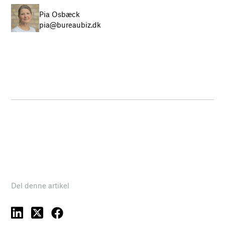
Pia Osbæck
pia@bureaubiz.dk
Del denne artikel