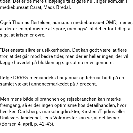
tiden. Det er de mere tilbøjelige til at gøre nu”, siger adm.dir. i
mediebureaet Carat, Mads Bredal.
Også Thomas Bertelsen, adm.dir. i mediebureauet OMD, mener,
at der er en optimisme at spore, men også, at det er for tidligt at
sige, at krisen er ovre.
“Det eneste sikre er usikkerheden. Det kan godt være, at flere
tror, at det går mod bedre tider, men der er heller ingen, der vil
lægge hovedet på blokken og sige, at nu er vi igennem.
Ifølge DRRBs mediaindeks har januar og februar budt på en
samlet vækst i annoncemarkedet på 7 procent.
Men mens både bilbranchen og rejsebranchen kan mærke
fremgang, så er der ingen optimisme hos detailhandlen, hvor
hverken Carlsbergs marketingdirektør, Kirsten Ægidius eller
Unilevers landechef, Jens Voldmester kan se, at det lysner
(Børsen 4. april, p. 42-43).