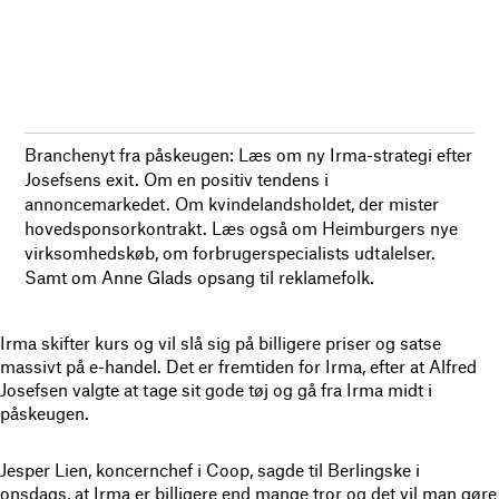
Branchenyt fra påskeugen: Læs om ny Irma-strategi efter
Josefsens exit. Om en positiv tendens i
annoncemarkedet. Om kvindelandsholdet, der mister
hovedsponsorkontrakt. Læs også om Heimburgers nye
virksomhedskøb, om forbrugerspecialists udtalelser.
Samt om Anne Glads opsang til reklamefolk.
Irma skifter kurs og vil slå sig på billigere priser og satse
massivt på e-handel. Det er fremtiden for Irma, efter at Alfred
Josefsen valgte at tage sit gode tøj og gå fra Irma midt i
påskeugen.
Jesper Lien, koncernchef i Coop, sagde til Berlingske i
onsdags, at Irma er billigere end mange tror og det vil man gøre