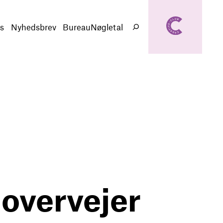
creativeclub.d
k
s
Nyhedsbrev
BureauNøgletal
Søg
overvejer