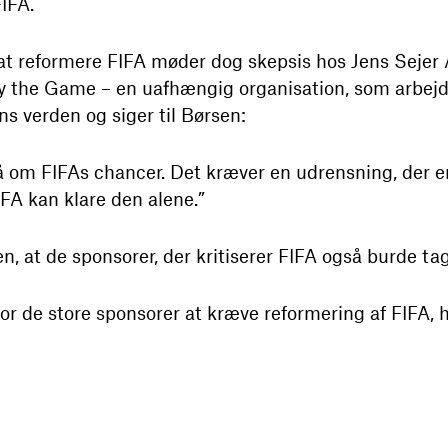
IFA.
s at reformere FIFA møder dog skepsis hos Jens Sejer
Play the Game – en uafhængig organisation, som arbej
ns verden og siger til Børsen:
 om FIFAs chancer. Det kræver en udrensning, der er 
FIFA kan klare den alene.”
en, at de sponsorer, der kritiserer FIFA også burde t
r de store sponsorer at kræve reformering af FIFA, hvis