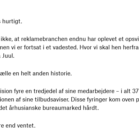
 hurtigt.
 ikke, at reklamebranchen endnu har oplevet et opsvi
n vi er fortsat i et vadested. Hvor vi skal hen herfra, 
 Juul.
ælle en helt anden historie.
sion fyre en tredjedel af sine medarbejdere – i alt 3
ionen af sine tilbudsaviser. Disse fyringer kom oven
 det århusianske bureaumarked hårdt.
re end ventet.