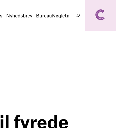
creativeclub.d
k
s
Nyhedsbrev
BureauNøgletal
Søg
il fyrede