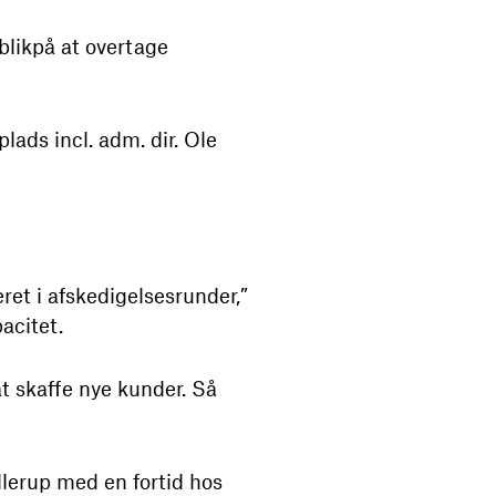
blikpå at overtage
lads incl. adm. dir. Ole
eret i afskedigelsesrunder,”
acitet.
at skaffe nye kunder. Så
llerup med en fortid hos