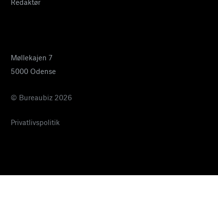
Redaktør
24 27 32 38
pia@bureaubiz.dk
Møllekajen 7
5000 Odense
© Bureaubiz 2026
Privatlivspolitik