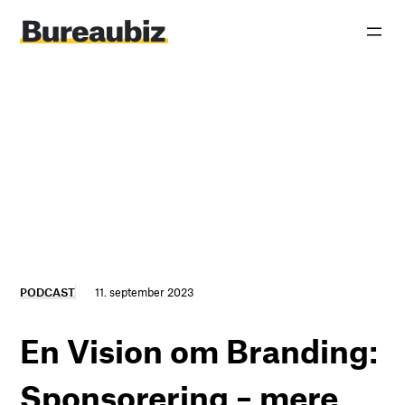
Spring
til
indhold
PODCAST
11. september 2023
En Vision om Branding:
Sponsorering – mere