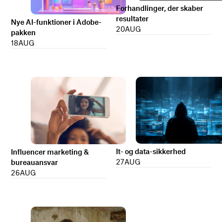
Forhandlinger, der skaber
resultater
Nye AI-funktioner i Adobe-
20
AUG
pakken
18
AUG
It- og data-sikkerhed
Influencer marketing &
27
AUG
bureauansvar
26
AUG