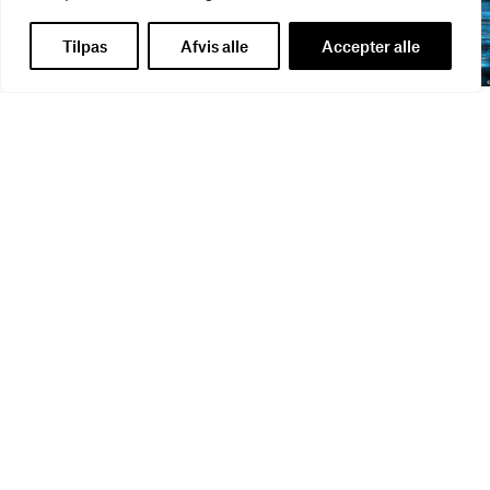
Tilpas
Afvis alle
Accepter alle
WEBINAR
WEBINAR
It- og data-sikkerhed
Influencer marketing &
27
AUG
bureauansvar
26
AUG
WEBINAR
Virker kreative reklamer?
01
SEP