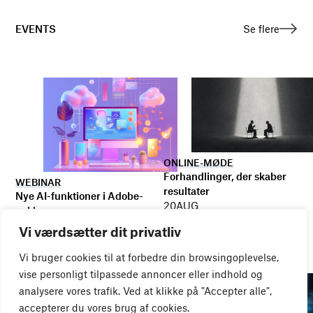
EVENTS
Se flere
ONLINE-MØDE
Forhandlinger, der skaber
WEBINAR
resultater
Nye AI-funktioner i Adobe-
20
AUG
pakken
18
AUG
Vi værdsætter dit privatliv
Vi bruger cookies til at forbedre din browsingoplevelse,
vise personligt tilpassede annoncer eller indhold og
analysere vores trafik. Ved at klikke på "Accepter alle",
accepterer du vores brug af cookies.