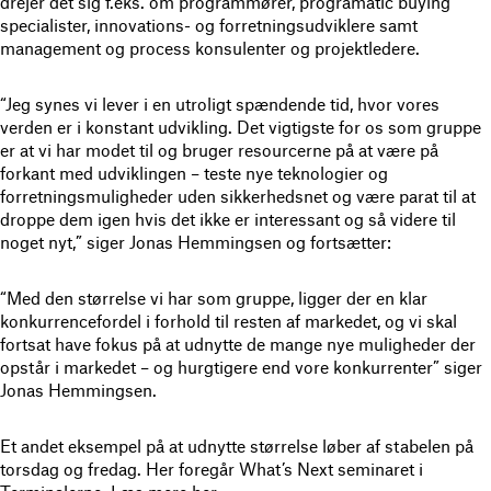
drejer det sig f.eks. om programmører, programatic buying
specialister, innovations- og forretningsudviklere samt
management og process konsulenter og projektledere.
“Jeg synes vi lever i en utroligt spændende tid, hvor vores
verden er i konstant udvikling. Det vigtigste for os som gruppe
er at vi har modet til og bruger resourcerne på at være på
forkant med udviklingen – teste nye teknologier og
forretningsmuligheder uden sikkerhedsnet og være parat til at
droppe dem igen hvis det ikke er interessant og så videre til
noget nyt,” siger Jonas Hemmingsen og fortsætter:
“Med den størrelse vi har som gruppe, ligger der en klar
konkurrencefordel i forhold til resten af markedet, og vi skal
fortsat have fokus på at udnytte de mange nye muligheder der
opstår i markedet – og hurgtigere end vore konkurrenter” siger
Jonas Hemmingsen.
Et andet eksempel på at udnytte størrelse løber af stabelen på
torsdag og fredag. Her foregår What’s Next seminaret i