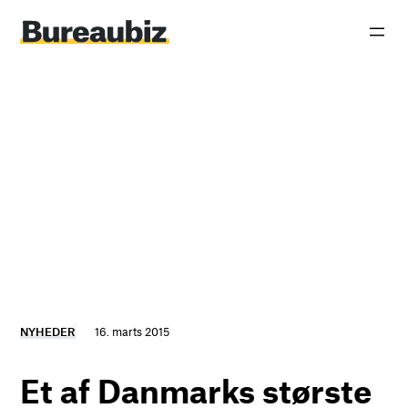
Spring
til
indhold
NYHEDER
16. marts 2015
Et af Danmarks største