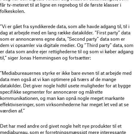
får tv-meteret til at ligne en regnebog til de første klasser i
folkeskolen.
“Vi er gået fra syndikerede data, som alle havde adgang til, til i
dag at arbejde med en lang række datakilder. ”First party” data
som er annoncørens egne data, ”Second party” data som er
dem vi opsamler via digitale medier. Og ”Third party” data, som
er data som andre ejer rettighederne til og som vi køber adgang
til,” siger Jonas Hemmingsen og fortsætter:
“Mediabureauernes styrke er ikke bare evnen til at arbejde med
data men også at vi kan optimere på tværs af de mange
datakilder. Det giver nogle hidtil usete muligheder for at bygge
specifikke segmenter for annoncører og målrette
kommunikationen, og man kan opnå nogle meget markante
effektiviseringer, som virksomhederne har meget let ved at se
værdien af.”
Det har med andre ord givet nogle helt nye produkter til et
mediabureau, som er forretningsmæssigt mere interessante