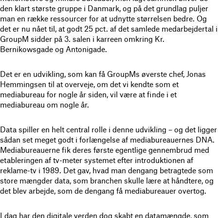
den klart største gruppe i Danmark, og på det grundlag puljer
man en række ressourcer for at udnytte størrelsen bedre. Og
det er nu nået til, at godt 25 pct. af det samlede medarbejdertal i
GroupM sidder på 3. salen i karreen omkring Kr.
Bernikowsgade og Antonigade.
Det er en udvikling, som kan få GroupMs øverste chef, Jonas
Hemmingsen til at overveje, om det vi kendte som et
mediabureau for nogle år siden, vil være at finde i et
mediabureau om nogle år.
Data spiller en helt central rolle i denne udvikling – og det ligger
sådan set meget godt i forlængelse af mediabureauernes DNA.
Mediabureauerne fik deres første egentlige gennembrud med
etableringen af tv-meter systemet efter introduktionen af
reklame-tv i 1989. Det gav, hvad man dengang betragtede som
store mængder data, som branchen skulle lære at håndtere, og
det blev arbejde, som de dengang få mediabureauer overtog.
I dag har den digitale verden dog skabt en datamængde, som