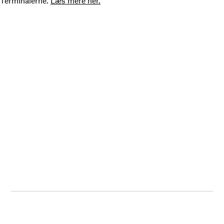
Terminalerne.
Læs mere her.