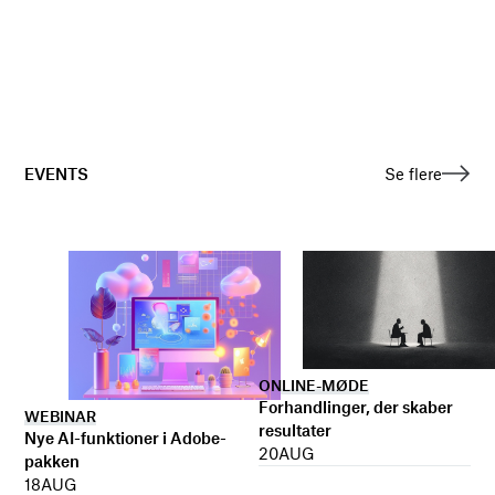
EVENTS
Se flere
ONLINE-MØDE
Forhandlinger, der skaber
WEBINAR
resultater
Nye AI-funktioner i Adobe-
20
AUG
pakken
18
AUG