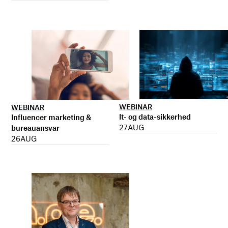
WEBINAR
WEBINAR
It- og data-sikkerhed
Influencer marketing &
27
AUG
bureauansvar
26
AUG