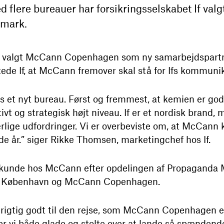
 flere bureauer har forsikringsselskabet If valgt
nmark.
ar valgt McCann Copenhagen som ny samarbejdspartne
tede If, at McCann fremover skal stå for Ifs kommuni
hos et nyt bureau. Først og fremmest, at kemien er god
tivt og strategisk højt niveau. If er et nordisk brand
lige udfordringer. Vi er overbeviste om, at McCann
e år.” siger Rikke Thomsen, marketingchef hos If.
nye kunde hos McCann efter opdelingen af Propagand
 København og McCann Copenhagen.
r rigtig godt til den rejse, som McCann Copenhagen er
t er vi både glade og stolte over at lande så spændend