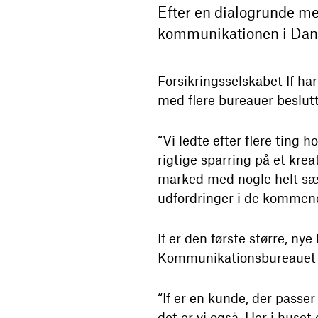
Efter en dialogrunde med
kommunikationen i Da
Forsikringsselskabet If h
med flere bureauer beslut
“Vi ledte efter flere ting 
rigtige sparring på et krea
marked med nogle helt sær
udfordringer i de kommend
If er den første større, 
Kommunikationsbureauet
“If er en kunde, der passe
det er vi også. Her i huse