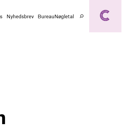
creativeclub.d
k
s
Nyhedsbrev
BureauNøgletal
Søg
n