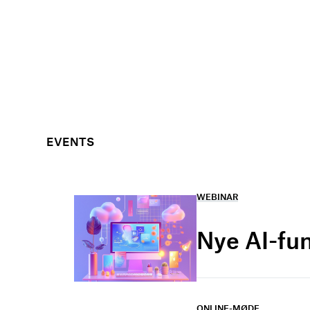
EVENTS
WEBINAR
Nye AI-fu
ONLINE-MØDE