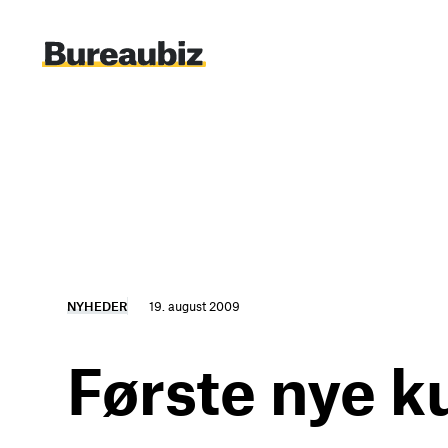
Spring
til
indhold
NYHEDER
19. august 2009
Første nye k