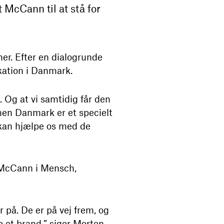
 McCann til at stå for
r. Efter en dialogrunde
kation i Danmark.
. Og at vi samtidig får den
, men Danmark er et specielt
 kan hjælpe os med de
a McCann i Mensch,
 på. De er på vej frem, og
e et brand,” siger Morten