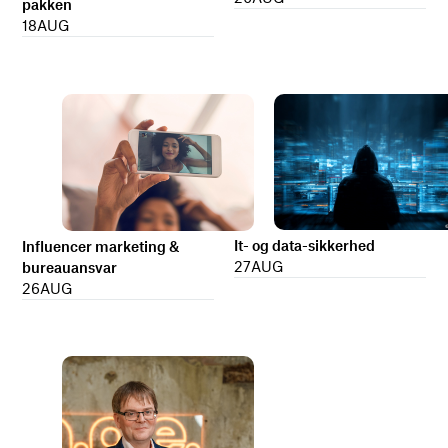
pakken
18
AUG
It- og data-sikkerhed
Influencer marketing &
27
AUG
bureauansvar
26
AUG