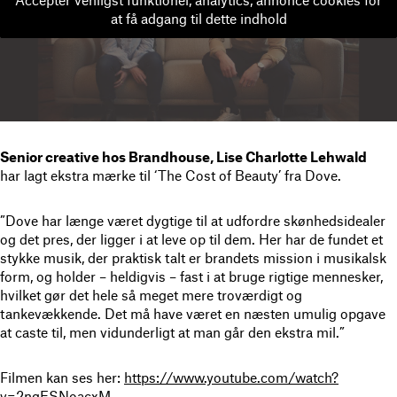
Accepter venligst funktionel, analytics, annonce cookies for
at få adgang til dette indhold
Senior creative hos Brandhouse, Lise Charlotte Lehwald
har lagt ekstra mærke til ‘The Cost of Beauty’ fra Dove.
”Dove har længe været dygtige til at udfordre skønhedsidealer
og det pres, der ligger i at leve op til dem. Her har de fundet et
stykke musik, der praktisk talt er brandets mission i musikalsk
form, og holder – heldigvis – fast i at bruge rigtige mennesker,
hvilket gør det hele så meget mere troværdigt og
tankevækkende. Det må have været en næsten umulig opgave
at caste til, men vidunderligt at man går den ekstra mil.”
Filmen kan ses her:
https://www.youtube.com/watch?
v=2ngESNoacxM