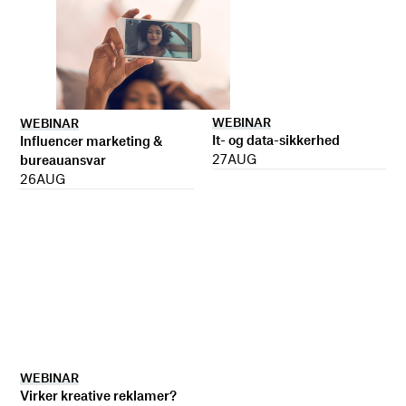
WEBINAR
WEBINAR
It- og data-sikkerhed
Influencer marketing &
27
AUG
bureauansvar
26
AUG
WEBINAR
Virker kreative reklamer?