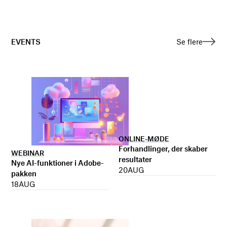
EVENTS
Se flere
ONLINE-MØDE
Forhandlinger, der skaber
WEBINAR
resultater
Nye AI-funktioner i Adobe-
20
AUG
pakken
18
AUG