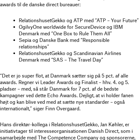
awards til de danske direct bureauer:
RelationshusetGekko og ATP med “ATP – Your Future”
OgilvyOne worldwide for SecureDevice og IBM
Denmark med “One Box to Rule Them All”
Sepia og Danske Bank med “Responsible
relationships”
RelationshusetGekko og Scandinavian Airlines
Denmark med “SAS – The Travel Day”
“Det er jo super flot, at Danmark sætter sig på 5 pct. af alle
awards. Regner vi Leader Awards og Finalist – hhv. 4. og 5.
pladser – med, så står Danmark for 7 pct. af de bedste
kampagner ved dette Echo Awards. Dejligt, at vi holder fanen
højt og kan blive ved med at sætte nye standarder – også
internationalt,” siger Finn Overgaard.
Hans direktør-kollega i RelationshusetGekko, Jan Køhler, er
initiativtager til interesseorganisationen Danish Direct, som i
samarbejde med The Competence Company og sponsorerne,