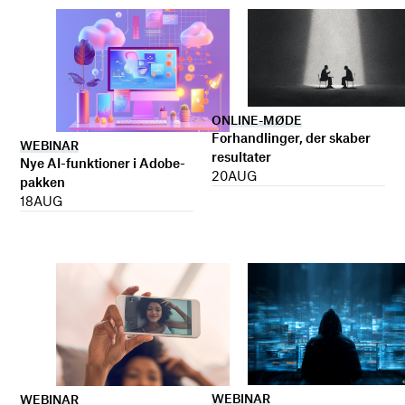
ONLINE-MØDE
Forhandlinger, der skaber
WEBINAR
resultater
Nye AI-funktioner i Adobe-
20
AUG
pakken
18
AUG
WEBINAR
WEBINAR