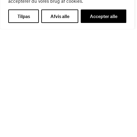
accepterer du vores brug af cookies.
Tilpas
Afvis alle
Accepter alle
Få de seneste nyheder direkte i din