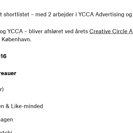
t shortlistet – med 2 arbejder i YCCA Advertising og
og YCCA – bliver afsløret ved årets
Creative Circle
 i København.
016
ureauer
r)
 & Like-minded
hagen
atchi