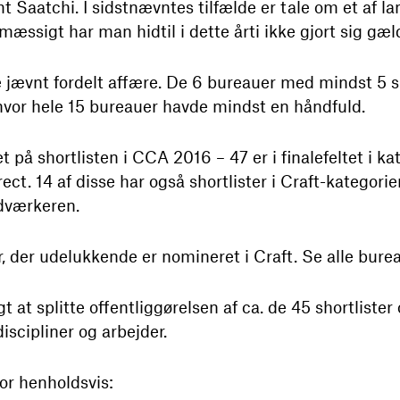
mt Saatchi. I sidstnævntes tilfælde er tale om et af 
ssigt har man hidtil i dette årti ikke gjort sig gæl
e jævnt fordelt affære. De 6 bureauer med mindst 5 sho
e, hvor hele 15 bureauer havde mindst en håndfuld.
 på shortlisten i CCA 2016 – 47 er i finalefeltet i ka
ect. 14 af disse har også shortlister i Craft-kategorien
ndværkeren.
 der udelukkende er nomineret i Craft. Se alle burea
lgt at splitte offentliggørelsen af ca. de 45 shortliste
iscipliner og arbejder.
for henholdsvis: