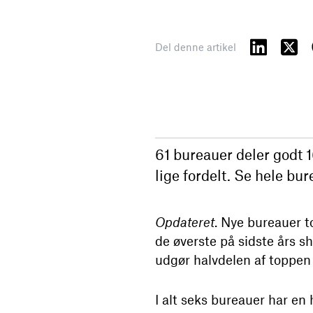
Del denne artikel
61 bureauer deler godt 
lige fordelt. Se hele b
Opdateret
. Nye bureauer t
de øverste på sidste års 
udgør halvdelen af toppen i
I alt seks bureauer har en