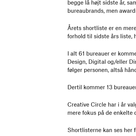
begge lå højt sidste år, sa
bureaubrands, men awardmæ
Årets shortliste er en mer
forhold til sidste års list
I alt 61 bureauer er kommet
Design, Digital og/eller Dir
følger personen, altså hå
Dertil kommer 13 bureauer,
Creative Circle har i år va
mere fokus på de enkelte d
Shortlisterne kan ses her 