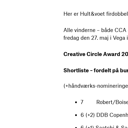
Her er Hult&voet firdobbel
Alle vinderne – både CCA 
fredag den 27. maj i Vega
Creative Circle Award 2
Shortliste – fordelt på b
(+håndværks-nomineringe
7 Robert/Boisen
6 (+2) DDB Copen
6 (+1) Saatchi & Sa