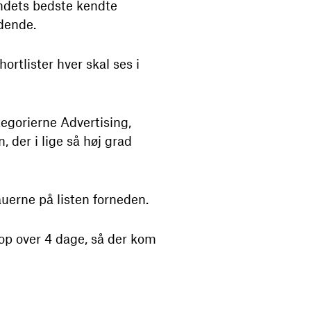
landets bedste kendte
dende.
rtlister hver skal ses i
tegorierne Advertising,
, der i lige så høj grad
uerne på listen forneden.
r op over 4 dage, så der kom