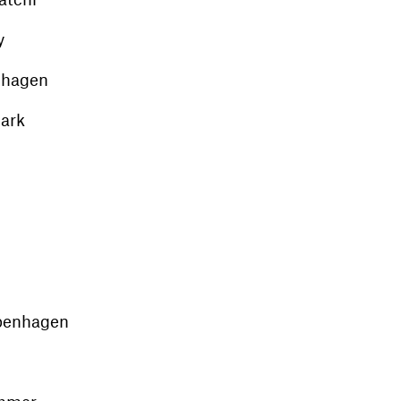
y
hagen
ark
enhagen