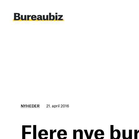
Spring
til
indhold
NYHEDER
21. april 2016
Flere nye bur