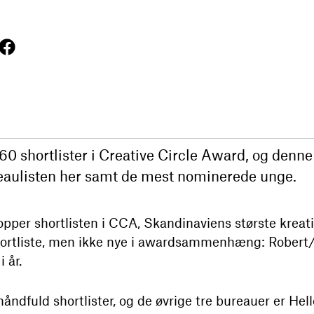
160 shortlister i Creative Circle Award, og den
ureaulisten her samt de mest nominerede unge.
opper shortlisten i CCA, Skandinaviens største kreativ
shortliste, men ikke nye i awardsammenhæng: Robert
 år.
 håndfuld shortlister, og de øvrige tre bureauer er H