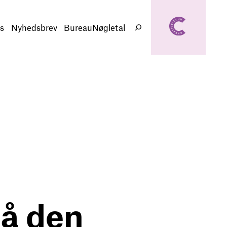
creativeclub.d
k
s
Nyhedsbrev
BureauNøgletal
Søg
på den