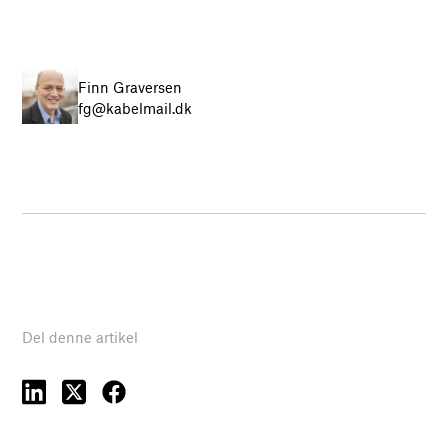
Finn Graversen
fg@kabelmail.dk
Del denne artikel