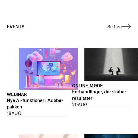
EVENTS
Se flere
ONLINE-MØDE
Forhandlinger, der skaber
WEBINAR
resultater
Nye AI-funktioner i Adobe-
20
AUG
pakken
18
AUG