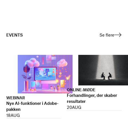
EVENTS
Se flere
ONLINE-MØDE
Forhandlinger, der skaber
WEBINAR
resultater
Nye AI-funktioner i Adobe-
20
AUG
pakken
18
AUG