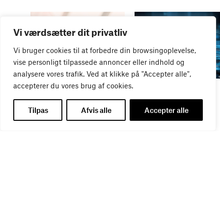
Vi værdsætter dit privatliv
Vi bruger cookies til at forbedre din browsingoplevelse,
vise personligt tilpassede annoncer eller indhold og
analysere vores trafik. Ved at klikke på "Accepter alle",
accepterer du vores brug af cookies.
WEBINAR
WEBINAR
It- og data-sikkerhed
Influencer marketing &
27
AUG
bureauansvar
Tilpas
Afvis alle
Accepter alle
26
AUG