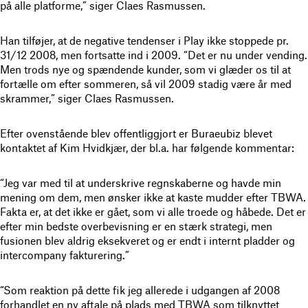
på alle platforme,” siger Claes Rasmussen.
Han tilføjer, at de negative tendenser i Play ikke stoppede pr.
31/12 2008, men fortsatte ind i 2009. “Det er nu under vending.
Men trods nye og spændende kunder, som vi glæder os til at
fortælle om efter sommeren, så vil 2009 stadig være år med
skrammer,” siger Claes Rasmussen.
Efter ovenstående blev offentliggjort er Buraeubiz blevet
kontaktet af Kim Hvidkjær, der bl.a. har følgende kommentar:
“Jeg var med til at underskrive regnskaberne og havde min
mening om dem, men ønsker ikke at kaste mudder efter TBWA.
Fakta er, at det ikke er gået, som vi alle troede og håbede. Det er
efter min bedste overbevisning er en stærk strategi, men
fusionen blev aldrig eksekveret og er endt i internt pladder og
intercompany fakturering.”
“Som reaktion på dette fik jeg allerede i udgangen af 2008
forhandlet en ny aftale på plads med TBWA som tilknyttet