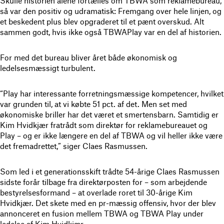
Skulle historien alene fortælles om TBWA som reklamebureau,
så var den positiv og udramatisk: Fremgang over hele linjen, og
et beskedent plus blev opgraderet til et pænt overskud. Alt
sammen godt, hvis ikke også TBWAPlay var en del af historien.
For med det bureau bliver året både økonomisk og
ledelsesmæssigt turbulent.
“Play har interessante forretningsmæssige kompetencer, hvilket
var grunden til, at vi købte 51 pct. af det. Men set med
økonomiske briller har det været et smertensbarn. Samtidig er
Kim Hvidkjær fratrådt som direktør for reklamebureauet og
Play – og er ikke længere en del af TBWA og vil heller ikke være
det fremadrettet,” siger Claes Rasmussen.
Som led i et generationsskift trådte 54-årige Claes Rasmussen
sidste forår tilbage fra direktørposten for – som arbejdende
bestyrelsesformand – at overlade roret til 30-årige Kim
Hvidkjær. Det skete med en pr-mæssig offensiv, hvor der blev
annonceret en fusion mellem TBWA og TBWA Play under
ledelse af Kim Hvidkjær.