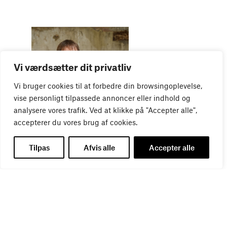
Vi værdsætter dit privatliv
Vi bruger cookies til at forbedre din browsingoplevelse,
vise personligt tilpassede annoncer eller indhold og
WEBINAR
analysere vores trafik. Ved at klikke på "Accepter alle",
Virker kreative reklamer?
accepterer du vores brug af cookies.
01
SEP
Tilpas
Afvis alle
Accepter alle