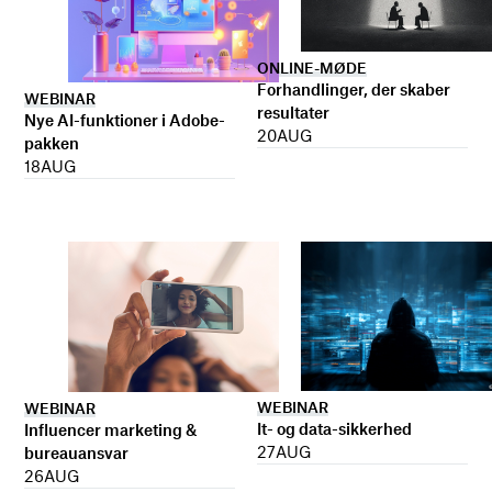
ONLINE-MØDE
Forhandlinger, der skaber
WEBINAR
resultater
Nye AI-funktioner i Adobe-
20
AUG
pakken
18
AUG
WEBINAR
WEBINAR
It- og data-sikkerhed
Influencer marketing &
27
AUG
bureauansvar
26
AUG