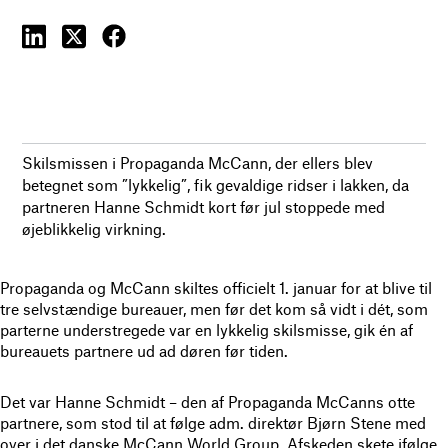
Skilsmissen i Propaganda McCann, der ellers blev
betegnet som ”lykkelig”, fik gevaldige ridser i lakken, da
partneren Hanne Schmidt kort før jul stoppede med
øjeblikkelig virkning.
Propaganda og McCann skiltes officielt 1. januar for at blive til
tre selvstændige bureauer, men før det kom så vidt i dét, som
parterne understregede var en lykkelig skilsmisse, gik én af
bureauets partnere ud ad døren før tiden.
Det var Hanne Schmidt – den af Propaganda McCanns otte
partnere, som stod til at følge adm. direktør Bjørn Stene med
over i det danske McCann World Group. Afskeden skete ifølge