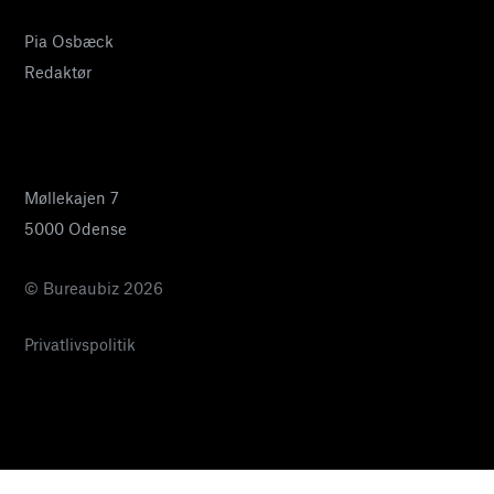
Pia Osbæck
Redaktør
24 27 32 38
pia@bureaubiz.dk
Møllekajen 7
5000 Odense
© Bureaubiz 2026
Privatlivspolitik