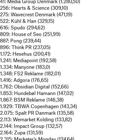
41: Media Group Denmark (1.280,50)
256: Hearts & Science (309,10)
275: Wavecrest Denmark (471,19)
522: Kühl & Han (329,15)
616: Spudo (294,62)
809: House of Seo (251,99)
887: Pong (239,44)
896: Think PR (237,05)
1.172: Hesehus (200,41)
1.241: Mediapoint (192,58)
1.334: Manyone (183,0)
1.348: FS2 Reklame (182,01)
1.416: Adgora (176,65)
1.762: Obsidian Digital (152,66)
1.853: Hundebøl Hamann (147,02)
1.867: BSM Reklame (146,38)
1.929: TBWA Copenhagen (143,34)
2.075: Spalt PR Danmark (135,58)
2.113: Wemarket Kolding (133,82)
2.144: Impact Group (132,57)
2.164: Zupa (131,59)
2.315: Marketer’s Monday (124,64)