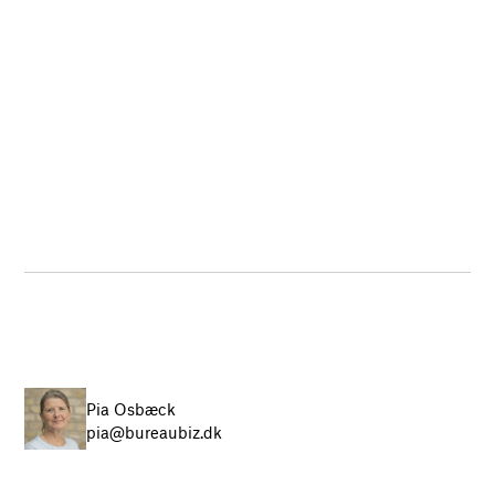
Pia Osbæck
pia@bureaubiz.dk