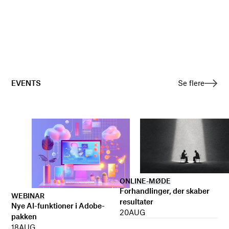
EVENTS
Se flere
ONLINE-MØDE
Forhandlinger, der skaber
WEBINAR
resultater
Nye AI-funktioner i Adobe-
20
AUG
pakken
18
AUG