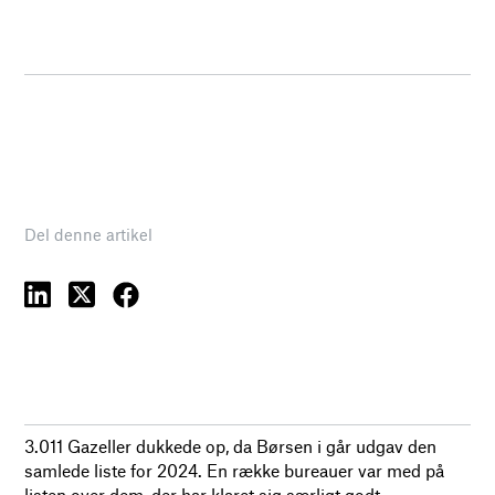
Del denne artikel
3.011 Gazeller dukkede op, da Børsen i går udgav den
samlede liste for 2024. En række bureauer var med på
listen over dem, der har klaret sig særligt godt.