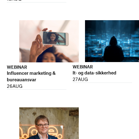
WEBINAR
WEBINAR
It- og data-sikkerhed
Influencer marketing &
27
AUG
bureauansvar
26
AUG