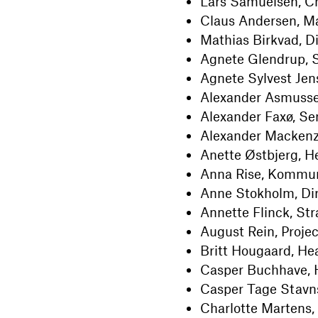
Lars Samuelsen, Ch
Claus Andersen, Ma
Mathias Birkvad, Di
Agnete Glendrup, S
Agnete Sylvest Je
Alexander Asmussen
Alexander Faxø, Se
Alexander Mackenzi
Anette Østbjerg, H
Anna Rise, Kommun
Anne Stokholm, Dir
Annette Flinck, Str
August Rein, Proje
Britt Hougaard, He
Casper Buchhave, H
Casper Tage Stavnst
Charlotte Martens, 