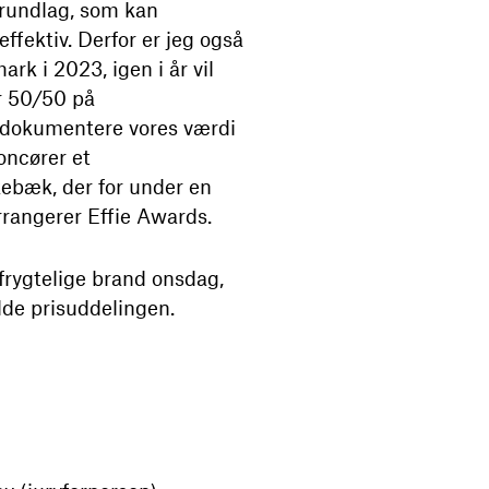
sgrundlag, som kan
fektiv. Derfor er jeg også
rk i 2023, igen i år vil
er 50/50 på
 dokumentere vores værdi
oncører et
rkebæk, der for under en
rrangerer Effie Awards.
frygtelige brand onsdag,
lde prisuddelingen.