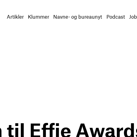
Artikler
Klummer
Navne- og bureaunyt
Podcast
Job
n til Effie Awa