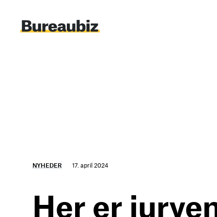
Spring
til
indhold
NYHEDER
17. april 2024
Her er jurye