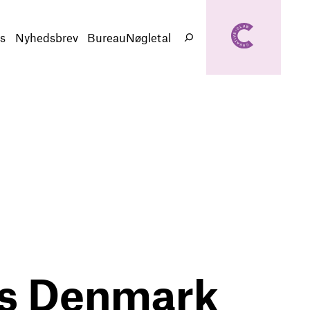
creativeclub.d
k
s
Nyhedsbrev
BureauNøgletal
Søg
rds Denmark