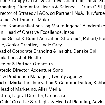
ief Strategy Officer & Creative Chairman, Uncle Gre
naging Director for Hearts & Science + Drum CPH (
rector of Strategy i &Co. og Partner i NoA. (juryforpe
enior Art Director, Make
nsen, Kommunikations- og Marketingchef, Akademike
, Head of Creative Excellence, Ipsos
nior Social & Brand Activation Strategist, Robert/B
e, Senior Creative, Uncle Grey
ead of Corporate Branding & Insight, Danske Spil
ikationschef, Nestlé
ector & Partner, Orchestra
ategic Director, Accenture Song
ct & Production Manager , Twenty Agency
ad of Marketing, Innovation & Communication, Kohb
ead of Marketing, Aller Media
rup, Digital Director, Orchestra
Chief Creative Strategist & Head of Planning, Advic