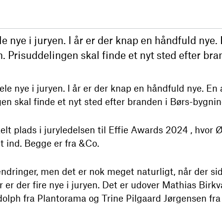
le nye i juryen. I år er der knap en håndfuld nye.
en. Prisuddelingen skal finde et nyt sted efter b
dele nye i juryen. I år er der knap en håndfuld nye. En
gen skal finde et nyt sted efter branden i Børs-bygni
elt plads i juryledelsen til Effie Awards 2024 , hvor 
t ind. Begge er fra &Co.
ndringer, men det er nok meget naturligt, når der sids
år er der fire nye i juryen. Det er udover Mathias Bir
dolph fra Plantorama og Trine Pilgaard Jørgensen fr