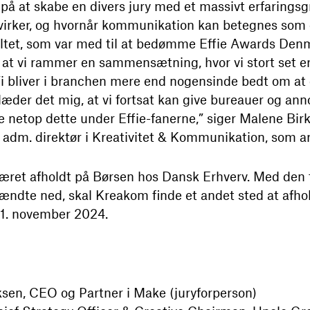
us på at skabe en divers jury med et massivt erfaring
irker, og hvornår kommunikation kan betegnes som ef
 feltet, som var med til at bedømme Effie Awards Denma
g at vi rammer en sammensætning, hvor vi stort set 
bliver i branchen mere end nogensinde bedt om at
glæder det mig, at vi fortsat kan give bureauer og ann
øre netop dette under Effie-fanerne,” siger Malene Bi
 adm. direktør i Kreativitet & Kommunikation, som a
været afholdt på Børsen hos Dansk Erhverv. Med den 
ndte ned, skal Kreakom finde et andet sted at afho
21. november 2024.
sen, CEO og Partner i Make (juryforperson)