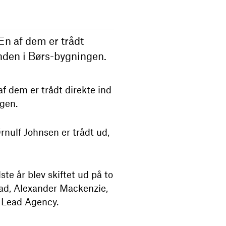
 En af dem er trådt
randen i Børs-bygningen.
 af dem er trådt direkte ind
ngen.
Ørnulf Johnsen er trådt ud,
te år blev skiftet ud på to
kvad, Alexander Mackenzie,
a Lead Agency.