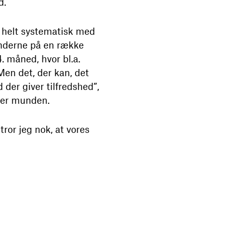
d.
vi helt systematisk med
underne på en række
 måned, hvor bl.a.
 Men det, der kan, det
d der giver tilfredshed”,
fter munden.
tror jeg nok, at vores