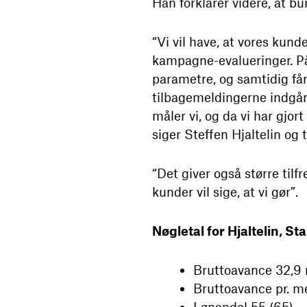
Han forklarer videre, at b
“Vi vil have, at vores kund
kampagne-evalueringer. På
parametre, og samtidig få
tilbagemeldingerne indgår. 
måler vi, og da vi har gjort
siger Steffen Hjaltelin og
“Det giver også større tilf
kunder vil sige, at vi gør”.
Nøgletal for Hjaltelin, St
Bruttoavance 32,9 m
Bruttoavance pr. me
Lønandel 55 (65)