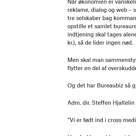
Når økonomien er vanskelig
reklame, dialog og web – s
tre selskaber bag kommandi
opstille et samlet bureaur
indtjening skal tages alen
kr.), så de lider ingen nød.
Men skal man sammenstyk
flytter en del af overskud
Og det har Bureaubiz så gjo
Adm. dir. Steffen Hjalteli
“Vi er født ind i cross med