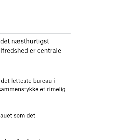
 det næsthurtigst
lfredshed er centrale
e det letteste bureau i
 sammenstykke et rimelig
reauet som det