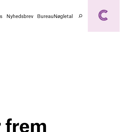
creativeclub.d
k
s
Nyhedsbrev
BureauNøgletal
Søg
r frem