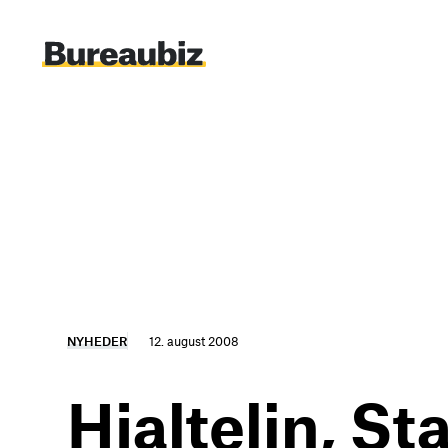
Spring
til
indhold
NYHEDER
12. august 2008
Hjaltelin, St