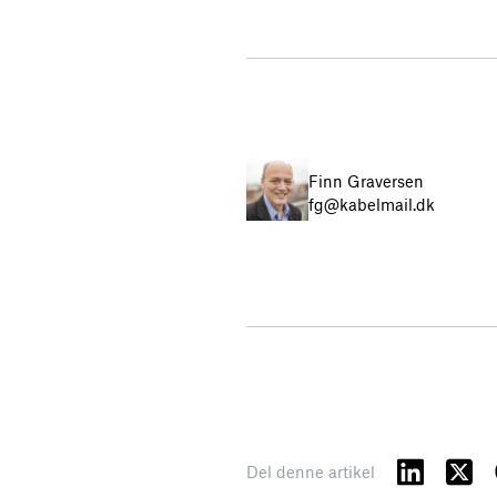
Finn Graversen
fg@kabelmail.dk
Del denne artikel