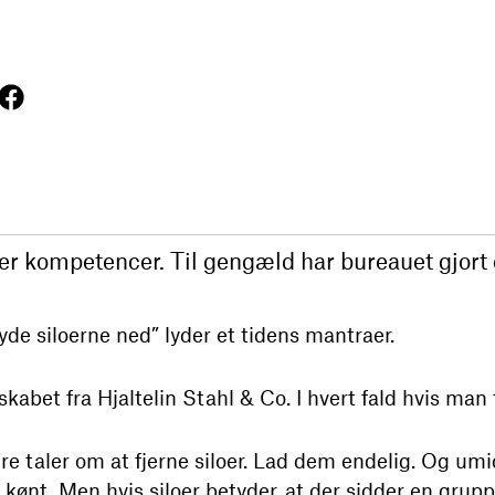
der kompetencer. Til gengæld har bureauet gjort 
de siloerne ned” lyder et tidens mantraer.
dskabet fra Hjaltelin Stahl & Co. I hvert fald hvis ma
ndre taler om at fjerne siloer. Lad dem endelig. Og um
kke kønt. Men hvis siloer betyder, at der sidder en g