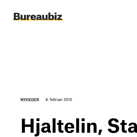
Spring
til
indhold
NYHEDER
8. februar 2010
Hjaltelin, St