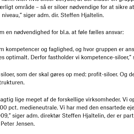
ligt område – så er siloer nødvendige for at sikre at
iveau,” siger adm. dir. Steffen Hjaltelin.
m en nødvendighed for bl.a. at føle fælles ansvar:
om kompetencer og faglighed, og hvor gruppen er ansv
 optimalt. Derfor fastholder vi kompetence-siloer,” s
iloer, som der skal gøres op med: profit-siloer. Og d
trukturen.
jagtig lige meget af de forskellige virksomheder. Vi o
00 pct. medieneutrale. Vi har med den ensartede ejers
 2009,” siger adm. direktør Steffen Hjaltelin, der er 
 Peter Jensen.