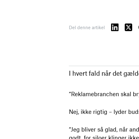
Del denne artikel
I hvert fald når det gæl
“Reklamebranchen skal bry
Nej, ikke rigtig – lyder bu
“Jeg bliver så glad, når a
godt, for siloer klinger i