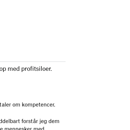
op med profitsiloer.
n taler om kompetencer.
iddelbart forstår jeg dem
ruppe mennesker med