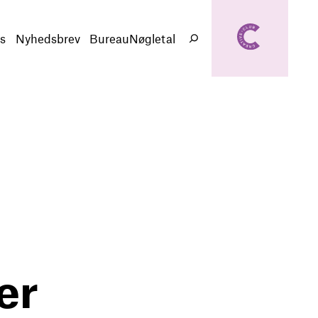
creativeclub.d
k
s
Nyhedsbrev
BureauNøgletal
Søg
er