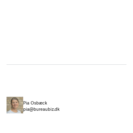
Pia Osbæck
pia@bureaubiz.dk