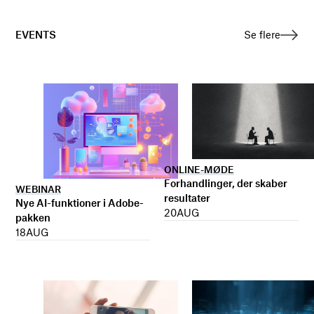
EVENTS
Se flere
ONLINE-MØDE
Forhandlinger, der skaber
WEBINAR
resultater
Nye AI-funktioner i Adobe-
20
AUG
pakken
18
AUG