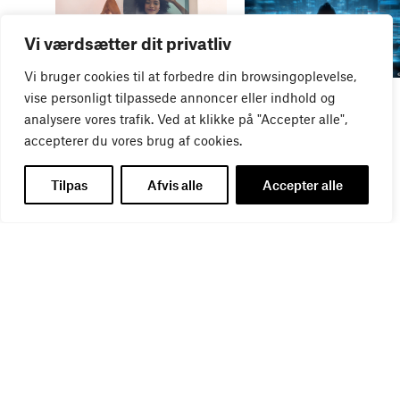
Vi værdsætter dit privatliv
Vi bruger cookies til at forbedre din browsingoplevelse,
WEBINAR
WEBINAR
vise personligt tilpassede annoncer eller indhold og
It- og data-sikkerhed
Influencer marketing &
analysere vores trafik. Ved at klikke på "Accepter alle",
27
AUG
bureauansvar
accepterer du vores brug af cookies.
26
AUG
Tilpas
Afvis alle
Accepter alle
WEBINAR
Virker kreative reklamer?
01
SEP