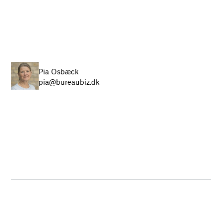
Pia Osbæck
pia@bureaubiz.dk