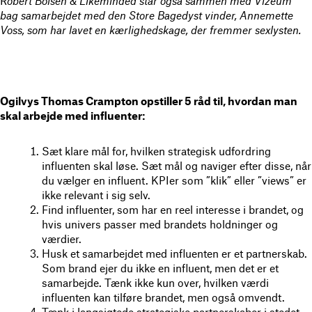
R
obert Boisen & Likeminded står også sammen med Vizeum
bag samarbejdet med den Store Bagedyst vinder, Annemette
Voss, som har lavet en kærlighedskage, der fremmer sexlysten.
Ogilvys Thomas Crampton opstiller 5 råd til, hvordan man
skal arbejde med influenter:
Sæt klare mål for, hvilken strategisk udfordring
influenten skal løse. Sæt mål og naviger efter disse, når
du vælger en influent. KPIer som ”klik” eller ”views” er
ikke relevant i sig selv.
Find influenter, som har en reel interesse i brandet, og
hvis univers passer med brandets holdninger og
værdier.
Husk et samarbejdet med influenten er et partnerskab.
Som brand ejer du ikke en influent, men det er et
samarbejde. Tænk ikke kun over, hvilken værdi
influenten kan tilføre brandet, men også omvendt.