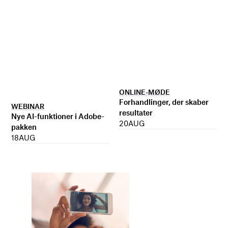
ONLINE-MØDE
Forhandlinger, der skaber
WEBINAR
resultater
Nye AI-funktioner i Adobe-
20
AUG
pakken
18
AUG