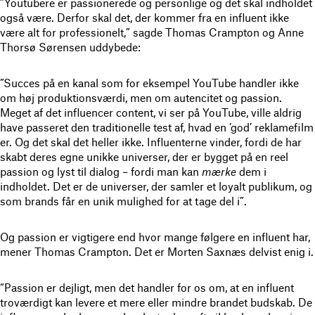
”Youtubere er passionerede og personlige og det skal indholdet
også være. Derfor skal det, der kommer fra en influent ikke
være alt for professionelt,” sagde Thomas Crampton og Anne
Thorsø Sørensen uddybede:
”Succes på en kanal som for eksempel YouTube handler ikke
om høj produktionsværdi, men om autencitet og passion.
Meget af det influencer content, vi ser på YouTube, ville aldrig
have passeret den traditionelle test af, hvad en ’god’ reklamefilm
er. Og det skal det heller ikke. Influenterne vinder, fordi de har
skabt deres egne unikke universer, der er bygget på en reel
passion og lyst til dialog – fordi man kan
mærke
dem i
indholdet. Det er de universer, der samler et loyalt publikum, og
som brands får en unik mulighed for at tage del i”.
Og passion er vigtigere end hvor mange følgere en influent har,
mener Thomas Crampton. Det er Morten Saxnæs delvist enig i.
“Passion er dejligt, men det handler for os om, at en influent
troværdigt kan levere et mere eller mindre brandet budskab. De