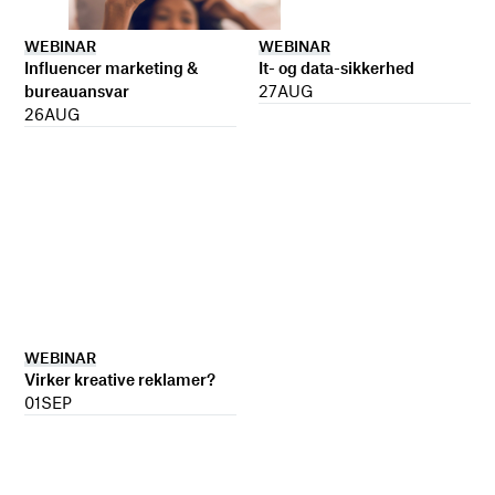
WEBINAR
WEBINAR
It- og data-sikkerhed
Influencer marketing &
27
AUG
bureauansvar
26
AUG
WEBINAR
Virker kreative reklamer?
01
SEP