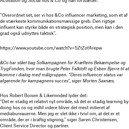
Activation og Social hos & Co og han fortsætter:
“Overordnet set, ser vi hos &Co influencer marketing, som et af
de stærkeste kommunikationsmæssige greb. Den rigtige
influent kan styrke både en strategisk position, men kan i den
grad også udnyttes taktisk”.
https://www.youtube.com/watch?v=5ZtZofArepw
&Co har stået bag Solkampagnen for Kræftens Bekæmpelse og
TrygFonden, hvor man brugte Peter Falktoft og Esben Bjerre til at
komme i dialog med målgruppen. “Deres influencer status var
afgørende for kampagnens succes”, siger Morten Saxnæs.
Hos Robert Boisen & Likeminded lyder det:
”Det er stadig et relativt nyt område, så det er stadig learning by
doing hos os og indtil videre bliver det mest initieret af
mediabureauerne. Men jeg er slet ikke i tvivl om, at det er et
område, der er i kraftig stigning,” siger Søren Christensen,
Client Service Director og partner.