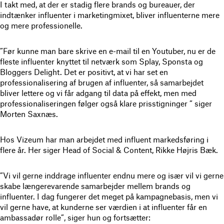
I takt med, at der er stadig flere brands og bureauer, der
indtænker influenter i marketingmixet, bliver influenterne mere
og mere professionelle.
”Før kunne man bare skrive en e-mail til en Youtuber, nu er de
fleste influenter knyttet til netværk som Splay, Sponsta og
Bloggers Delight. Det er positivt, at vi har set en
professionalisering af brugen af influenter, så samarbejdet
bliver lettere og vi får adgang til data på effekt, men med
professionaliseringen følger også klare prisstigninger ” siger
Morten Saxnæs.
Hos Vizeum har man arbejdet med influent markedsføring i
flere år. Her siger Head of Social & Content, Rikke Højris Bæk.
”Vi vil gerne inddrage influenter endnu mere og især vil vi gerne
skabe længerevarende samarbejder mellem brands og
influenter. I dag fungerer det meget på kampagnebasis, men vi
vil gerne have, at kunderne ser værdien i at influenter får en
ambassadør rolle”, siger hun og fortsætter: