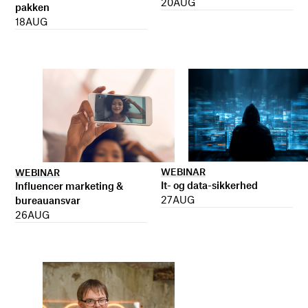
20
AUG
pakken
18
AUG
WEBINAR
WEBINAR
It- og data-sikkerhed
Influencer marketing &
27
AUG
bureauansvar
26
AUG