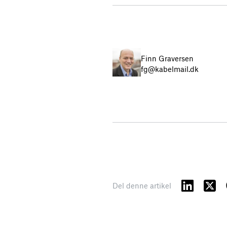
Finn Graversen
fg@kabelmail.dk
Del denne artikel