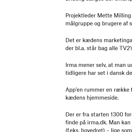
Projektleder Mette Millin
målgruppe og brugere af 
Det er kædens marketingafd
der bl.a. står bag alle TV2
Irma mener selv, at man u
tidligere har set i dansk d
App’en rummer en række fo
kædens hjemmeside.
Der er fra starten 1300 for
finde på irma.dk. Man kan 
(f.eks. hovedret) – lige s