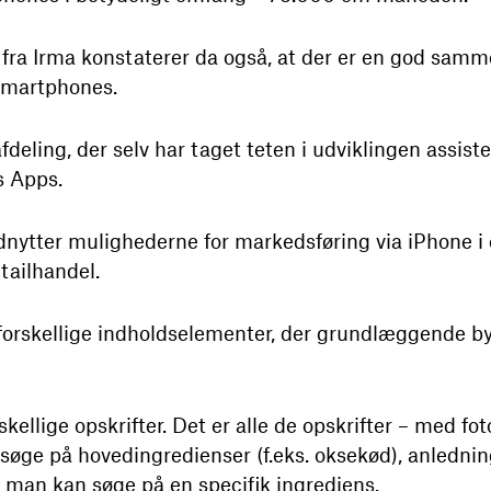
g fra Irma konstaterer da også, at der er en god s
smartphones.
eling, der selv har taget teten i udviklingen assiste
’s Apps.
dnytter mulighederne for markedsføring via iPhone i
etailhandel.
rskellige indholdselementer, der grundlæggende by
skellige opskrifter. Det er alle de opskrifter – med 
søge på hovedingredienser (f.eks. oksekød), anledning
om man kan søge på en specifik ingrediens.