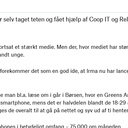
selv taget teten og fået hjælp af Coop IT og Rele
ortsat et stærkt medie. Men der, hvor mediet har stør
andt unge.
 forekommer det som en god ide, at Irma nu har lance
e man bl.a. læse om i går i Børsen, hvor en Greens An
 smartphone, mens det er halvdelen blandt de 18-29 
s de overalt til at gå på nettet og syv ud af ti hente
phones i betydeligt omfang – 75.000 om måneden.