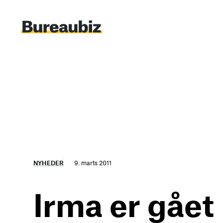
Spring
til
indhold
NYHEDER
9. marts 2011
Irma er gået