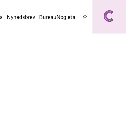
creativeclub.d
k
s
Nyhedsbrev
BureauNøgletal
Søg