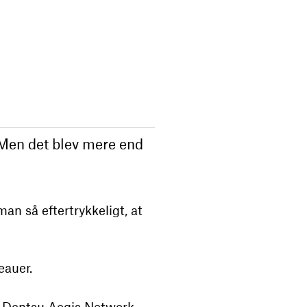
. Men det blev mere end
an så eftertrykkeligt, at
eauer.
nd Dentsu Aegis Network –