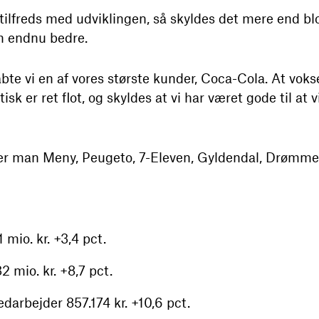
ilfreds med udviklingen, så skyldes det mere end blot 
m endnu bedre.
bte vi en af vores største kunder, Coca-Cola. At vok
isk er ret flot, og skyldes at vi har været gode til a
er man Meny, Peugeto, 7-Eleven, Gyldendal, Drømme
mio. kr. +3,4 pct.
 mio. kr. +8,7 pct.
darbejder 857.174 kr. +10,6 pct.