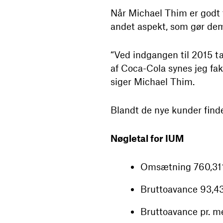
Når Michael Thim er godt t
andet aspekt, som gør de
“Ved indgangen til 2015 ta
af Coca-Cola synes jeg fakt
siger Michael Thim.
Blandt de nye kunder find
Nøgletal for IUM
Omsætning 760,311 
Bruttoavance 93,432
Bruttoavance pr. me