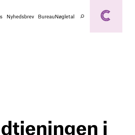
creativeclub.d
k
s
Nyhedsbrev
BureauNøgletal
Søg
dtjeningen i