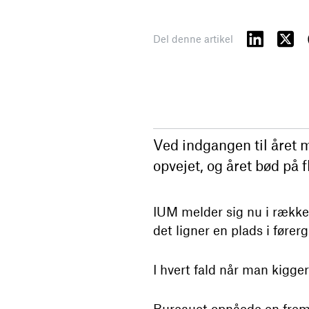
Del denne artikel
Ved indgangen til året m
opvejet, og året bød på f
IUM melder sig nu i rækken
det ligner en plads i fører
I hvert fald når man kigge
Bureauet opnåede en fremg