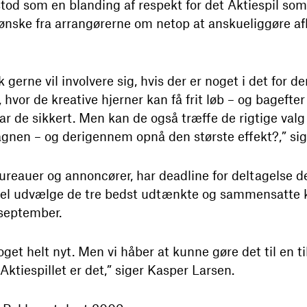
tod som en blanding af respekt for det Aktiespil so
t ønske fra arrangørerne om netop at anskueliggøre
olk gerne vil involvere sig, hvis der er noget i det for
vor de kreative hjerner kan få frit løb – og bagefter 
ar de sikkert. Men kan de også træffe de rigtige val
en – og derigennem opnå den største effekt?,” sig
ureauer og annoncører, har deadline for deltagelse den
nel udvælge de tre bedst udtænkte og sammensatte 
 september.
get helt nyt. Men vi håber at kunne gøre det til en 
tiespillet er det,” siger Kasper Larsen.