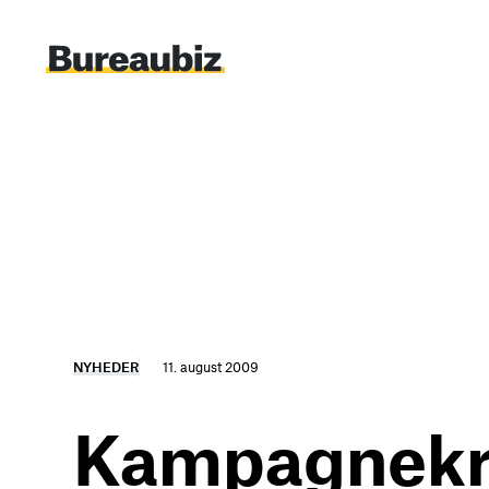
Spring
til
indhold
NYHEDER
11. august 2009
Kampagnekron