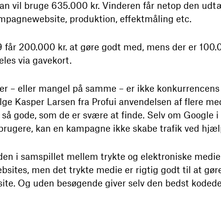
n vil bruge 635.000 kr. Vinderen får netop den ud
ampagnewebsite, produktion, effektmåling etc.
 får 200.000 kr. at gøre godt med, mens der er 100.0
eles via gavekort.
 – eller mangel på samme – er ikke konkurrencens 
ølge Kasper Larsen fra Profui anvendelsen af flere me
e så gode, som de er svære at finde. Selv om Google 
brugere, kan en kampagne ikke skabe trafik ved hjæl
den i samspillet mellem trykte og elektroniske medier.
bsites, men det trykte medie er rigtig godt til at 
ite. Og uden besøgende giver selv den bedst kodede