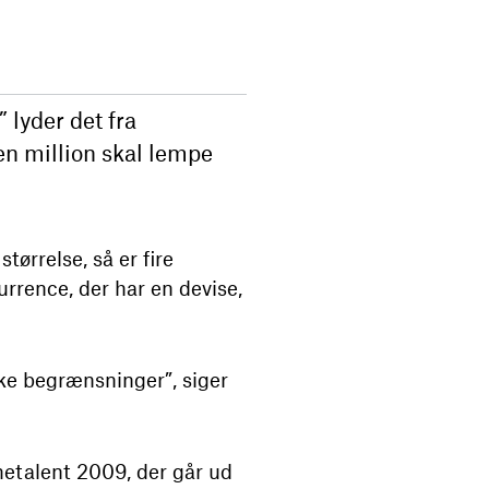
 lyder det fra
n million skal lempe
ørrelse, så er fire
rrence, der har en devise,
ske begrænsninger”, siger
etalent 2009, der går ud