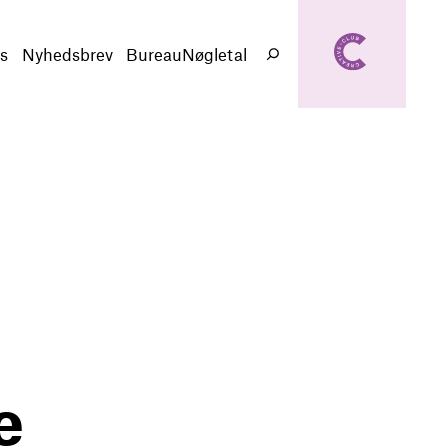
creativeclub.d
k
s
Nyhedsbrev
BureauNøgletal
Søg
e