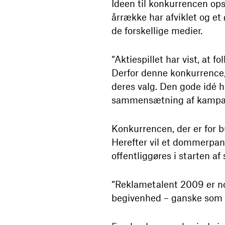
Ideen til konkurrencen ops
årrække har afviklet og e
de forskellige medier.
“Aktiespillet har vist, at f
Derfor denne konkurrence, h
deres valg. Den gode idé h
sammensætning af kampagn
Konkurrencen, der er for b
Herefter vil et dommerpa
offentliggøres i starten af
“Reklametalent 2009 er no
begivenhed – ganske som Ak