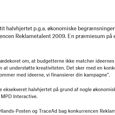
it halvhjertet p.g.a. økonomiske begrænsninger”
rencen Reklametalent 2009. En præmiesum på e
ædekoret om, at budgetterne ikke matcher ideernes st
at understøtte kreativiteten. Det sker med en konku
ommer med ideerne, vi finansierer din kampagne”.
ive eksekveret halvhjertet på grund af nogle økonomi
i MPD Interactive.
Jyllands-Posten og TraceAd bag konkurrencen Reklam