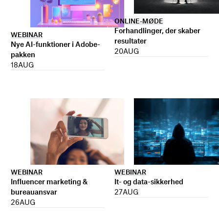
ONLINE-MØDE
Forhandlinger, der skaber
WEBINAR
resultater
Nye AI-funktioner i Adobe-
20
AUG
pakken
18
AUG
WEBINAR
WEBINAR
It- og data-sikkerhed
Influencer marketing &
27
AUG
bureauansvar
26
AUG