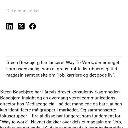
Del denne artikel
Steen Bosebjerg har lanceret Way To Work, der er noget
som usædvanligt som et gratis trafik-distribueret glittet
magasin samt et site om ”job, karriere og det gode liv”.
Steen Bosebjerg har i årevis drevet konsulentvirksomheden
Bosebjerg Insight og en overgang været communications
director hos Mediaedge:cia – så det manglede da bare, at han
kan identificere målgrupper i markedet. Og sammensætte
fokusgrupper – fire af disse har fungeret som fundament for
“Way to work”. Navnet dækker over dels et magasin om “Job,
karriere og det gode liv”, dels et site med virksomhedsprofiler.