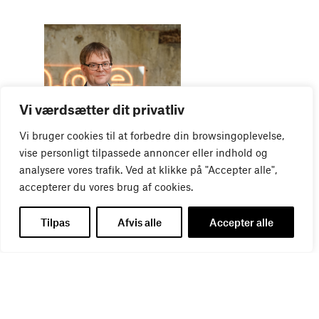
Vi værdsætter dit privatliv
WEBINAR
Vi bruger cookies til at forbedre din browsingoplevelse,
Virker kreative reklamer?
vise personligt tilpassede annoncer eller indhold og
01
SEP
analysere vores trafik. Ved at klikke på "Accepter alle",
accepterer du vores brug af cookies.
Tilpas
Afvis alle
Accepter alle