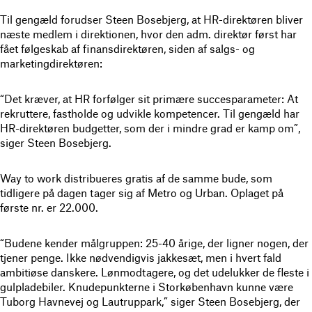
Til gengæld forudser Steen Bosebjerg, at HR-direktøren bliver
næste medlem i direktionen, hvor den adm. direktør først har
fået følgeskab af finansdirektøren, siden af salgs- og
marketingdirektøren:
“Det kræver, at HR forfølger sit primære succesparameter: At
rekruttere, fastholde og udvikle kompetencer. Til gengæld har
HR-direktøren budgetter, som der i mindre grad er kamp om”,
siger Steen Bosebjerg.
Way to work distribueres gratis af de samme bude, som
tidligere på dagen tager sig af Metro og Urban. Oplaget på
første nr. er 22.000.
“Budene kender målgruppen: 25-40 årige, der ligner nogen, der
tjener penge. Ikke nødvendigvis jakkesæt, men i hvert fald
ambitiøse danskere. Lønmodtagere, og det udelukker de fleste i
gulpladebiler. Knudepunkterne i Storkøbenhavn kunne være
Tuborg Havnevej og Lautruppark,” siger Steen Bosebjerg, der