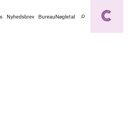
creativeclub.d
k
s
Nyhedsbrev
BureauNøgletal
Søg