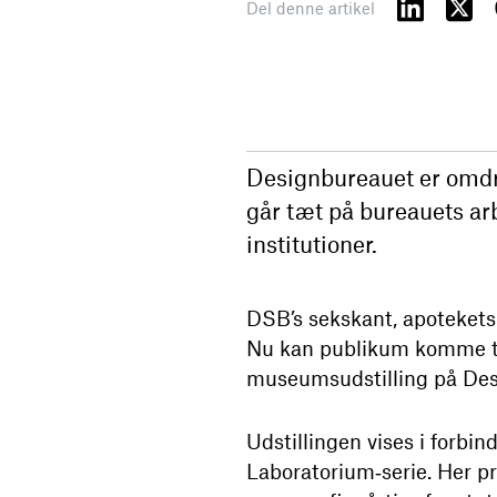
Del denne artikel
Designbureauet er omdr
går tæt på bureauets ar
institutioner.
DSB’s sekskant, apotekets
Nu kan publikum komme tæt
museumsudstilling på D
Udstillingen vises i forbi
Laboratorium‑serie. Her pr