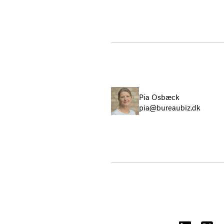
Pia Osbæck
pia@bureaubiz.dk