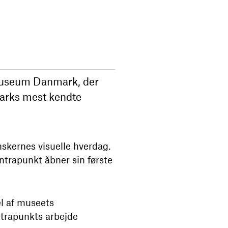
nmuseum Danmark, der
marks mest kendte
anskernes visuelle hverdag.
trapunkt åbner sin første
l af museets
ntrapunkts arbejde