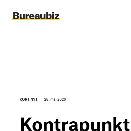
Spring
til
indhold
KORT NYT
28. maj 2026
Kontrapunkt 