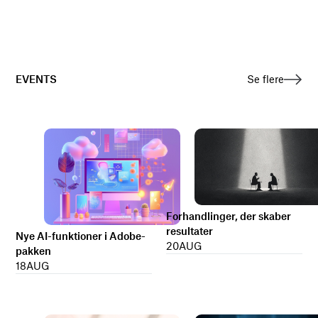
EVENTS
Se flere
Forhandlinger, der skaber
resultater
Nye AI-funktioner i Adobe-
20
AUG
pakken
18
AUG