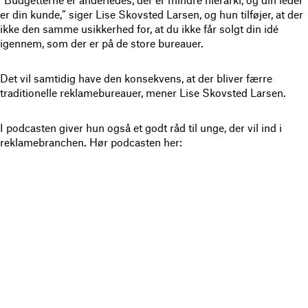
”Budgetterne er anderledes, der er mindre hierarki, og din leder
er din kunde,” siger Lise Skovsted Larsen, og hun tilføjer, at der
ikke den samme usikkerhed for, at du ikke får solgt din idé
igennem, som der er på de store bureauer.
Det vil samtidig have den konsekvens, at der bliver færre
traditionelle reklamebureauer, mener Lise Skovsted Larsen.
I podcasten giver hun også et godt råd til unge, der vil ind i
reklamebranchen. Hør podcasten her: