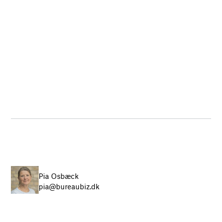
Pia Osbæck
pia@bureaubiz.dk