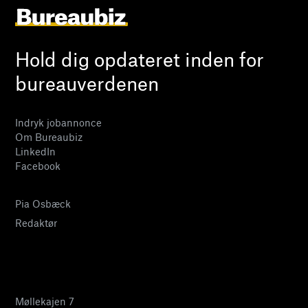
Hold dig opdateret inden for
bureauverdenen
Indryk jobannonce
Om Bureaubiz
LinkedIn
Facebook
Pia Osbæck
Redaktør
24 27 32 38
pia@bureaubiz.dk
Møllekajen 7