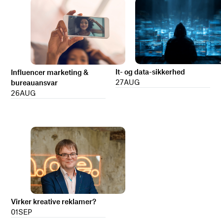
It- og data-sikkerhed
Influencer marketing &
27
AUG
bureauansvar
26
AUG
Virker kreative reklamer?
01
SEP