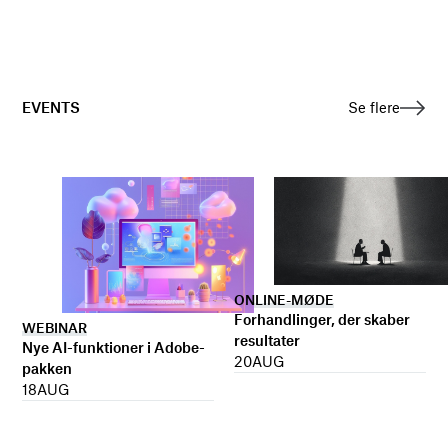
EVENTS
Se flere
ONLINE-MØDE
Forhandlinger, der skaber
WEBINAR
resultater
Nye AI-funktioner i Adobe-
20
AUG
pakken
18
AUG