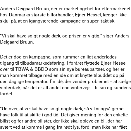
Anders Deigaard Bruun, der er marketingchef for eftermarkedet
hos Danmarks største bilforhandler, Ejner Hessel, lægger ikke
skjul på, at en igangværende kampagne er super-taktisk.
“Vi skal have solgt nogle dæk, og prisen er vigtig,” siger Anders
Deigaard Bruun.
Det er dog en kampagne, som rummer en lidt anderledes
tilgang til tilbudsmarkedsføring. I foråret flyttede Ejner Hessel
over til TBWA & BBDO som sin nye bureaupartner, og her er
man kommet tilbage med en idé om at knytte tilbuddet op på
den daglige temperatur. En idé, der vender problemet – at sælge
vinterdæk, når det er alt andet end vintervejr – til sin og kundens
fordel.
“Ud over, at vi skal have solgt nogle dæk, så vil vi også gerne
have folk til at skifte i god tid. Det giver mening for den enkelte
bilist og for andre bilister, der ikke skal opleve en bil, der har
svært ved at komme i gang fra rødt lys, fordi man ikke har fået