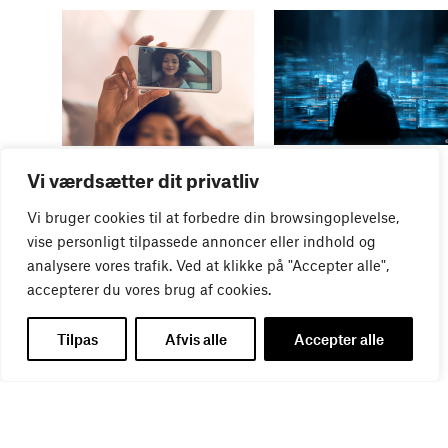
WEBINAR
WEBINAR
Vi værdsætter dit privatliv
It- og data-sikkerhed
Influencer marketing &
27
AUG
bureauansvar
Vi bruger cookies til at forbedre din browsingoplevelse,
26
AUG
vise personligt tilpassede annoncer eller indhold og
analysere vores trafik. Ved at klikke på "Accepter alle",
accepterer du vores brug af cookies.
Tilpas
Afvis alle
Accepter alle
WEBINAR