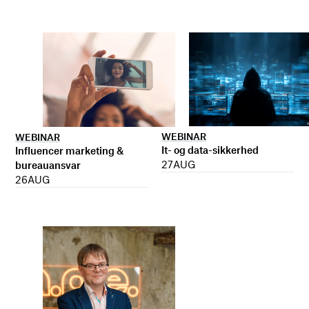
WEBINAR
WEBINAR
It- og data-sikkerhed
Influencer marketing &
27
AUG
bureauansvar
26
AUG