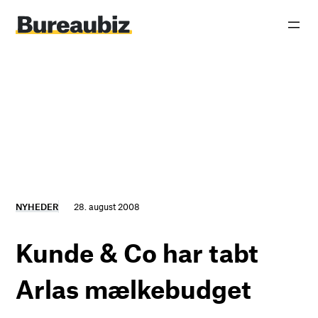
Spring
til
indhold
NYHEDER
28. august 2008
Kunde & Co har tabt
Arlas mælkebudget