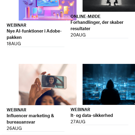
ONLINE-MØDE
Forhandlinger, der skaber
WEBINAR
resultater
Nye AI-funktioner i Adobe-
20
AUG
pakken
18
AUG
WEBINAR
WEBINAR
It- og data-sikkerhed
Influencer marketing &
27
AUG
bureauansvar
26
AUG