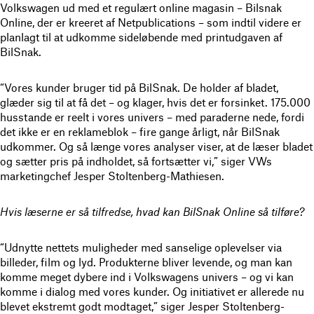
Volkswagen ud med et regulært online magasin – Bilsnak
Online, der er kreeret af Netpublications – som indtil videre er
planlagt til at udkomme sideløbende med printudgaven af
BilSnak.
“Vores kunder bruger tid på BilSnak. De holder af bladet,
glæder sig til at få det – og klager, hvis det er forsinket. 175.000
husstande er reelt i vores univers – med paraderne nede, fordi
det ikke er en reklameblok – fire gange årligt, når BilSnak
udkommer. Og så længe vores analyser viser, at de læser bladet
og sætter pris på indholdet, så fortsætter vi,” siger VWs
marketingchef Jesper Stoltenberg-Mathiesen.
Hvis læserne er så tilfredse, hvad kan BilSnak Online så tilføre?
“Udnytte nettets muligheder med sanselige oplevelser via
billeder, film og lyd. Produkterne bliver levende, og man kan
komme meget dybere ind i Volkswagens univers – og vi kan
komme i dialog med vores kunder. Og initiativet er allerede nu
blevet ekstremt godt modtaget,” siger Jesper Stoltenberg-