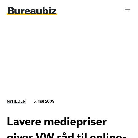
Spring
til
indhold
NYHEDER
15. maj 2009
Lavere mediepriser
giver VW råd til online-