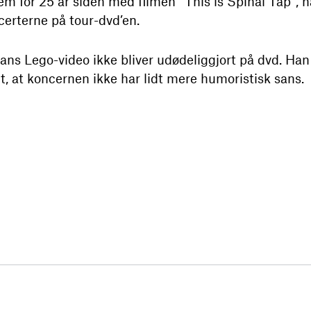
em for 25 år siden med filmen “This is Spinal Tap”, h
certerne på tour-dvd’en.
 hans Lego-video ikke bliver udødeliggjort på dvd. Ha
t, at koncernen ikke har lidt mere humoristisk sans.