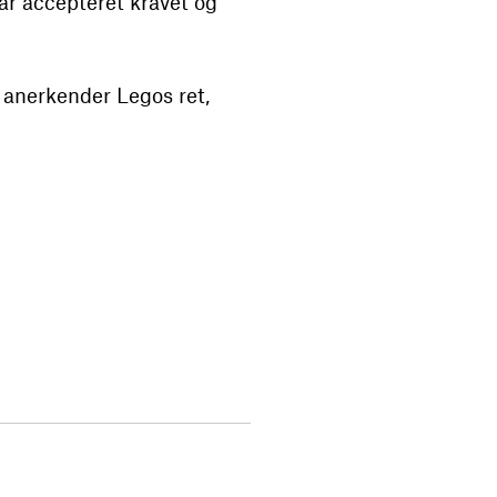
ar accepteret kravet og
n anerkender Legos ret,