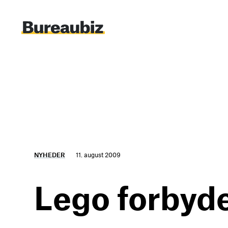
Spring
til
indhold
NYHEDER
11. august 2009
Lego forbyd