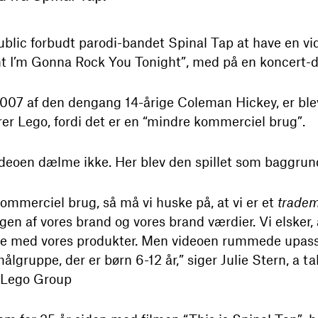
ublic forbudt parodi-bandet Spinal Tap at have en v
t I’m Gonna Rock You Tonight”, med på en koncert-d
 2007 af den dengang 14-årige Coleman Hickey, er ble
er Lego, fordi det er en “mindre kommerciel brug”.
deoen dælme ikke. Her blev den spillet som baggrund
mmerciel brug, så må vi huske på, at vi er et
trade
gen af vores brand og vores brand værdier. Vi elsker, 
ive med vores produkter. Men videoen rummede upas
målgruppe, der er børn 6-12 år,” siger Julie Stern, a t
 Lego Group