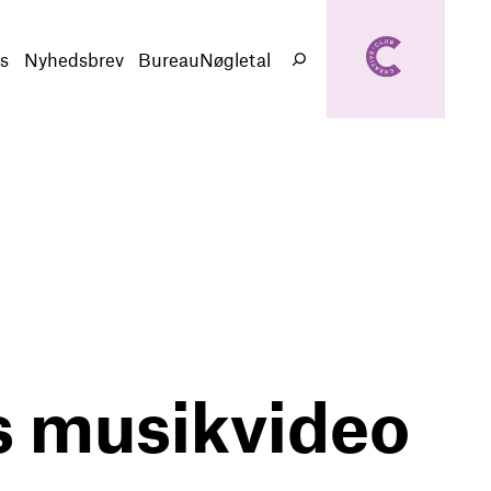
creativeclub.d
k
s
Nyhedsbrev
BureauNøgletal
Søg
s musikvideo