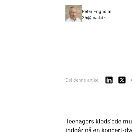
Peter Engholm
25@mail.dk
Del denne artikel
Teenagers klods’ede mus
indgår på en koncert-dvd