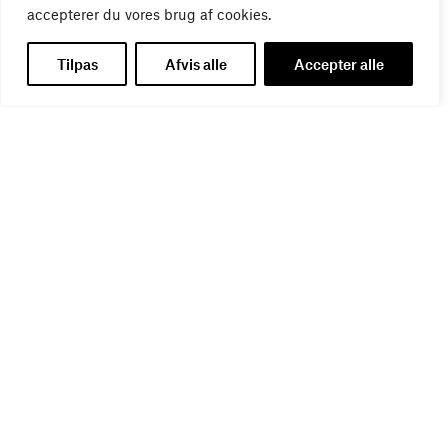
accepterer du vores brug af cookies.
WEBINAR
Virker kreative reklamer?
01
SEP
Tilpas
Afvis alle
Accepter alle