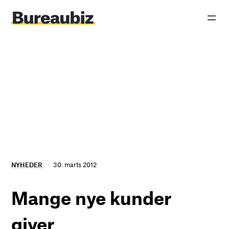
Spring
til
indhold
NYHEDER
30. marts 2012
Mange nye kunder
giver