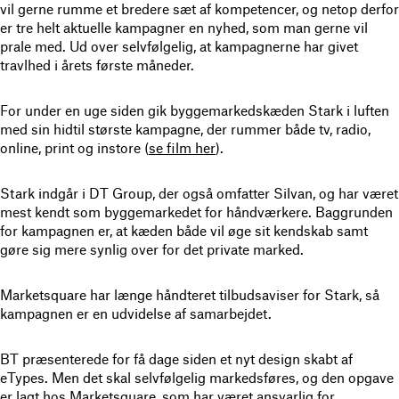
vil gerne rumme et bredere sæt af kompetencer, og netop derfor
er tre helt aktuelle kampagner en nyhed, som man gerne vil
prale med. Ud over selvfølgelig, at kampagnerne har givet
travlhed i årets første måneder.
For under en uge siden gik byggemarkedskæden Stark i luften
med sin hidtil største kampagne, der rummer både tv, radio,
online, print og instore (
se film her
).
Stark indgår i DT Group, der også omfatter Silvan, og har været
mest kendt som byggemarkedet for håndværkere. Baggrunden
for kampagnen er, at kæden både vil øge sit kendskab samt
gøre sig mere synlig over for det private marked.
Marketsquare har længe håndteret tilbudsaviser for Stark, så
kampagnen er en udvidelse af samarbejdet.
BT præsenterede for få dage siden et nyt design skabt af
eTypes. Men det skal selvfølgelig markedsføres, og den opgave
er lagt hos Marketsquare, som har været ansvarlig for