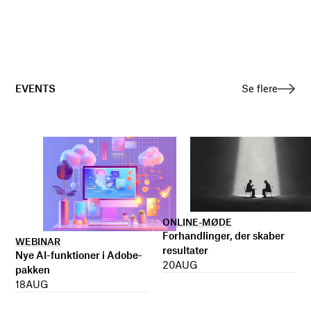
EVENTS
Se flere
ONLINE-MØDE
Forhandlinger, der skaber
WEBINAR
resultater
Nye AI-funktioner i Adobe-
20
AUG
pakken
18
AUG