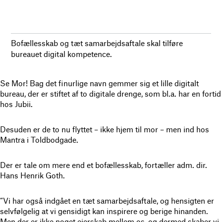
Bofællesskab og tæt samarbejdsaftale skal tilføre
bureauet digital kompetence.
Se Mor! Bag det finurlige navn gemmer sig et lille digitalt
bureau, der er stiftet af to digitale drenge, som bl.a. har en fortid
hos Jubii.
Desuden er de to nu flyttet – ikke hjem til mor – men ind hos
Mantra i Toldbodgade.
Der er tale om mere end et bofællesskab, fortæller adm. dir.
Hans Henrik Goth.
“Vi har også indgået en tæt samarbejdsaftale, og hensigten er
selvfølgelig at vi gensidigt kan inspirere og berige hinanden.
Men der er ikke noget ejerskab mellem os, og dermed skaber vi