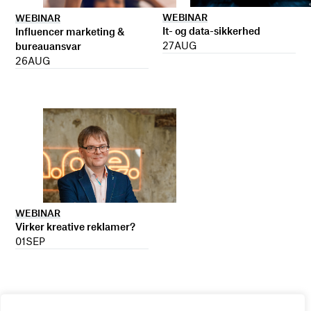
WEBINAR
WEBINAR
It- og data-sikkerhed
Influencer marketing &
27
AUG
bureauansvar
26
AUG
WEBINAR
Virker kreative reklamer?
01
SEP