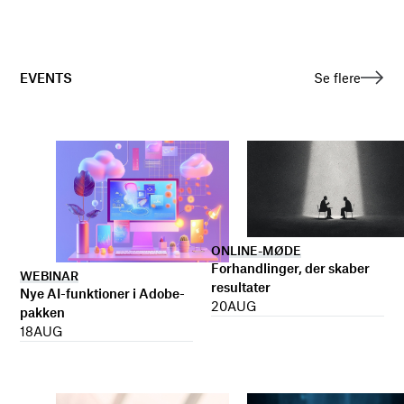
EVENTS
Se flere
ONLINE-MØDE
Forhandlinger, der skaber
WEBINAR
resultater
Nye AI-funktioner i Adobe-
20
AUG
pakken
18
AUG