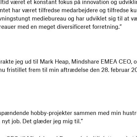
ltid været et konstant fokus på innovation og udvikli
et har været tilfredse medarbejdere og tilfredse k
vningstungt mediebureau og har udviklet sig til at v
ureauer med en meget diversificeret forretning.”
or rakte jeg ud til Mark Heap, Mindshare EMEA CEO, 
nu fristillet frem til min aftrædelse den 28. februar 2
le spændende hobby-projekter sammen med min hustr
t nyt job. Det glæder jeg mig til.”