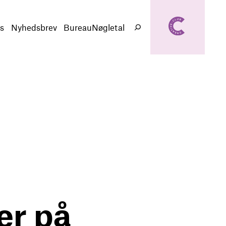
creativeclub.d
k
s
Nyhedsbrev
BureauNøgletal
Søg
er på