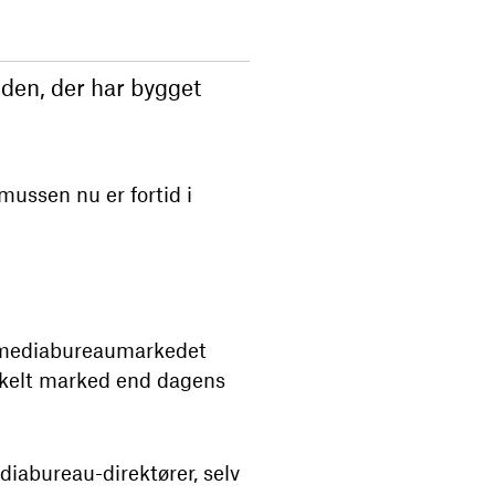
nden, der har bygget
ussen nu er fortid i
or mediabureaumarkedet
enkelt marked end dagens
diabureau-direktører, selv