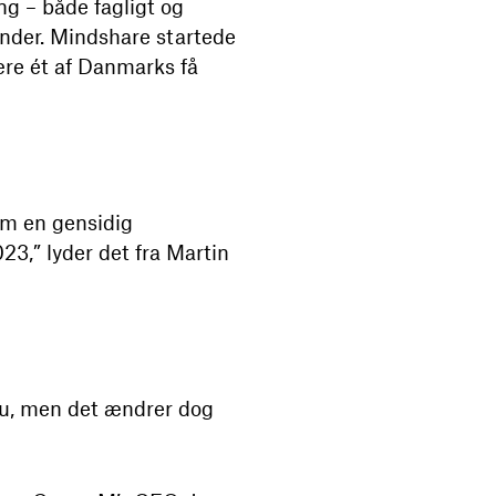
ng – både fagligt og
under. Mindshare startede
ære ét af Danmarks få
om en gensidig
023,” lyder det fra Martin
u, men det ændrer dog