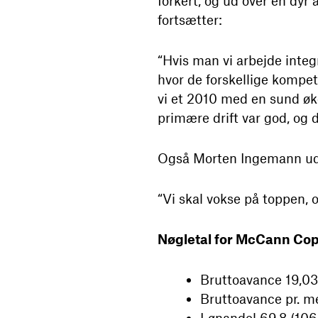
forkert, og ud over en dyr 
fortsætter:
“Hvis man vi arbejde integr
hvor de forskellige kompet
vi et 2010 med en sund øko
primære drift var god, og 
Også Morten Ingemann udtr
“Vi skal vokse på toppen, o
Nøgletal for McCann C
Bruttoavance 19,032
Bruttoavance pr. me
Lønandel 69,8 (106