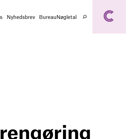
creativeclub.d
k
s
Nyhedsbrev
BureauNøgletal
Søg
rengøring