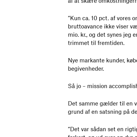
af at skære omkostningerne
“Kun ca. 10 pct. af vores om
bruttoavance ikke viser væ
mio. kr., og det synes jeg
trimmet til fremtiden.
Nye markante kunder, købe
begivenheder.
Så jo – mission accomplis
Det samme gælder til en 
grund af en satsning på d
“Det var sådan set en rigti