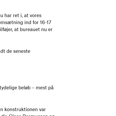
 har ret i, at vores
 omsætning ind for 16-17
lføjer, at bureauet nu er
ndt de seneste
ydelige beløb – mest på
Men konstruktionen var