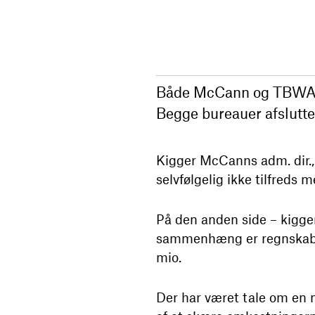
Både McCann og TBWA har
Begge bureauer afslutte
Kigger McCanns adm. dir., 
selvfølgelig ikke tilfreds m
På den anden side – kigger
sammenhæng er regnskabet 
mio.
Der har været tale om en m