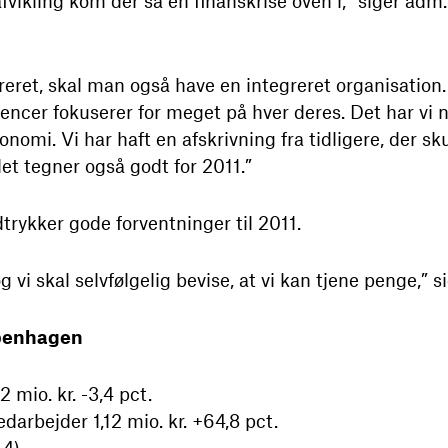
afvikling kom der så en finanskrise oven i,” siger ad
eret, skal man også have en integreret organisation. E
encer fokuserer for meget på hver deres. Det har vi
nomi. Vi har haft en afskrivning fra tidligere, der s
det tegner også godt for 2011.”
ykker gode forventninger til 2011.
g vi skal selvfølgelig bevise, at vi kan tjene penge,”
openhagen
 mio. kr. -3,4 pct.
darbejder 1,12 mio. kr. +64,8 pct.
,4)