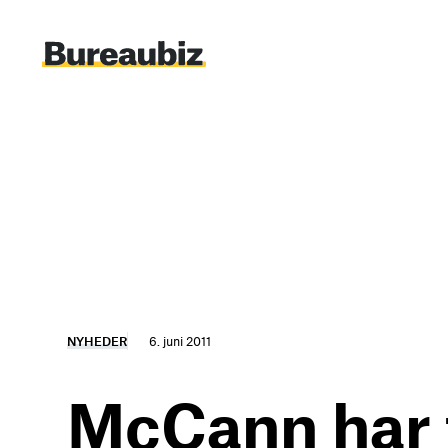
Spring
til
indhold
NYHEDER
6. juni 2011
McCann har 