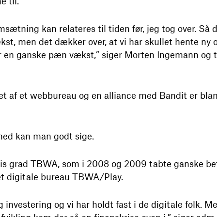
 til.
sætning kan relateres til tiden før, jeg tog over. Så du
kst, men det dækker over, at vi har skullet hente ny
 er en ganske pæn vækst,” siger Morten Ingemann og ti
t af et webbureau og en alliance med Bandit er bla
hed kan man godt sige.
vis grad TBWA, som i 2008 og 2009 tabte ganske bet
et digitale bureau TBWA/Play.
g investering og vi har holdt fast i de digitale folk. 