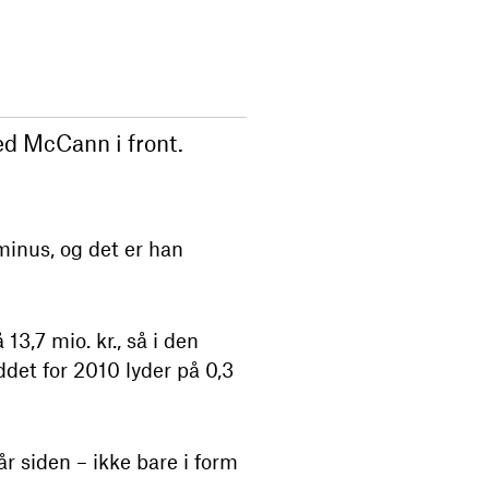
ed McCann i front.
minus, og det er han
3,7 mio. kr., så i den
et for 2010 lyder på 0,3
r siden – ikke bare i form