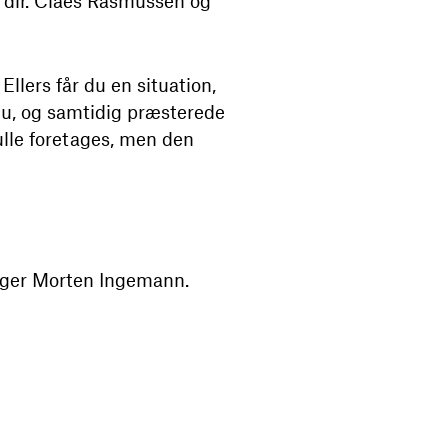
m. dir. Claes Rasmussen og
llers får du en situation,
 nu, og samtidig præsterede
kulle foretages, men den
 siger Morten Ingemann.