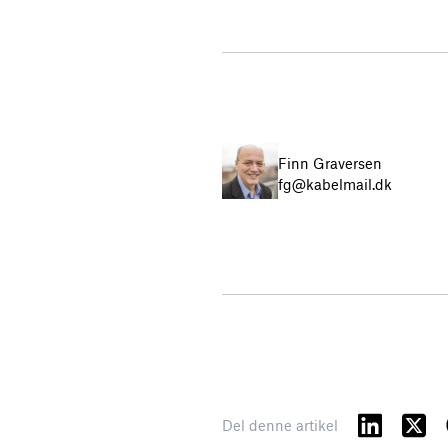
Finn Graversen
fg@kabelmail.dk
Del denne artikel