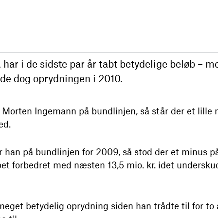
 i de sidste par år tabt betydelige beløb – m
de dog oprydningen i 2010.
Morten Ingemann på bundlinjen, så står der et lille 
ed.
 han på bundlinjen for 2009, så stod der et minus på 1
forbedret med næsten 13,5 mio. kr. idet underskudd
eget betydelig oprydning siden han trådte til for to å