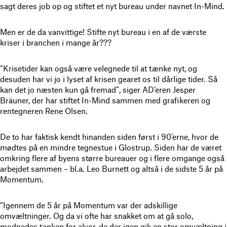
sagt deres job op og stiftet et nyt bureau under navnet In-Mind.
Men er de da vanvittige! Stifte nyt bureau i en af de værste
kriser i branchen i mange år???
“Krisetider kan også være velegnede til at tænke nyt, og
desuden har vi jo i lyset af krisen gearet os til dårlige tider. Så
kan det jo næsten kun gå fremad”, siger AD’eren Jesper
Bräuner, der har stiftet In-Mind sammen med grafikeren og
rentegneren Rene Olsen.
De to har faktisk kendt hinanden siden først i 90’erne, hvor de
mødtes på en mindre tegnestue i Glostrup. Siden har de været
omkring flere af byens større bureauer og i flere omgange også
arbejdet sammen – bl.a. Leo Burnett og altså i de sidste 5 år på
Momentum.
“Igennem de 5 år på Momentum var der adskillige
omvæltninger. Og da vi ofte har snakket om at gå solo,
modnedes tanken for alvor, da der igen gik en stor omvæltning i