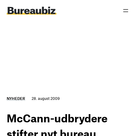
Spring
til
indhold
NYHEDER
28. august 2009
McCann-udbrydere
stifter nyt bureau