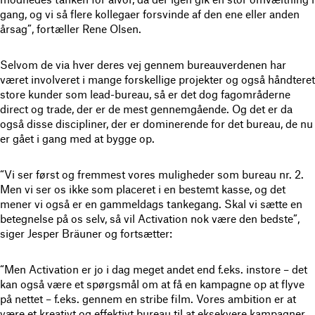
gang, og vi så flere kollegaer forsvinde af den ene eller anden
årsag”, fortæller Rene Olsen.
Selvom de via hver deres vej gennem bureauverdenen har
været involveret i mange forskellige projekter og også håndteret
store kunder som lead-bureau, så er det dog fagområderne
direct og trade, der er de mest gennemgående. Og det er da
også disse discipliner, der er dominerende for det bureau, de nu
er gået i gang med at bygge op.
“Vi ser først og fremmest vores muligheder som bureau nr. 2.
Men vi ser os ikke som placeret i en bestemt kasse, og det
mener vi også er en gammeldags tankegang. Skal vi sætte en
betegnelse på os selv, så vil Activation nok være den bedste”,
siger Jesper Bräuner og fortsætter:
“Men Activation er jo i dag meget andet end f.eks. instore – det
kan også være et spørgsmål om at få en kampagne op at flyve
på nettet – f.eks. gennem en stribe film. Vores ambition er at
være et kreativt og effektivt bureau til at eksekvere kampagner