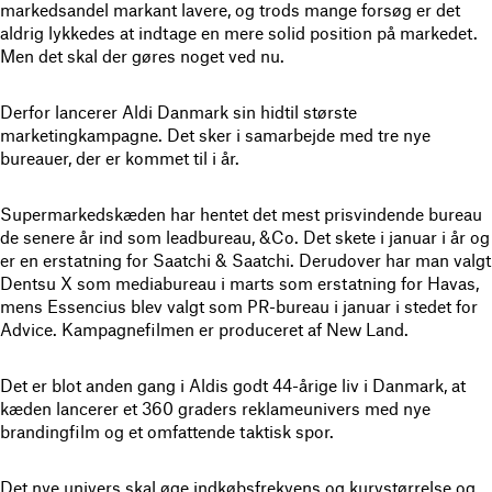
markedsandel markant lavere, og trods mange forsøg er det
aldrig lykkedes at indtage en mere solid position på markedet.
Men det skal der gøres noget ved nu.
Derfor lancerer Aldi Danmark sin hidtil største
marketingkampagne. Det sker i samarbejde med tre nye
bureauer, der er kommet til i år.
Supermarkedskæden har hentet det mest prisvindende bureau
de senere år ind som leadbureau, &Co. Det skete i januar i år og
er en erstatning for Saatchi & Saatchi. Derudover har man valgt
Dentsu X som mediabureau i marts som erstatning for Havas,
mens Essencius blev valgt som PR-bureau i januar i stedet for
Advice. Kampagnefilmen er produceret af New Land.
Det er blot anden gang i Aldis godt 44-årige liv i Danmark, at
kæden lancerer et 360 graders reklameunivers med nye
brandingfilm og et omfattende taktisk spor.
Det nye univers skal øge indkøbsfrekvens og kurvstørrelse og