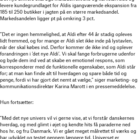
levere kundegrundlaget for Aldis igangværende ekspansion fra
185 til 250 butikker i jagten på en større markedsandel.
Markedsandelen ligger pt på omkring 3 pct.
”Det er ingen hemmelighed, at Aldi efter 44 år stadig opleves
lidt fremmed, og for mange er Aldi slet ikke inde på lystavlen,
når der skal købes ind. Derfor kommer de ikke ind og oplever
forandringen i ’det nye Aldi’. Vi skal fange forbrugerne udenfor
og byde dem ind ved at skabe en emotionel respons, som
korresponderer med de funktionelle egenskaber, som Aldi står
for; at man kan finde alt til hverdagen og spare både tid og
penge, fordi vi har gjort det nemt at vælge,” siger marketing- og
kommunikationsdirektør Karina Marott i en pressemeddelelse.
Hun fortsætter:
”Med det nye univers vil vi gerne vise, at vi forstår danskernes
hverdag, og med glimt i øjet og kendte hits få paraderne ned
hos hr. og fru Danmark. Vi er gået meget målrettet til værks og
har udviklet og testet gennem længere tid. Universet er