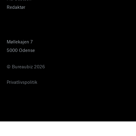
Redaktør
24 27 32 38
pia@bureaubiz.dk
Møllekajen 7
5000 Odense
© Bureaubiz 2026
Privatlivspolitik