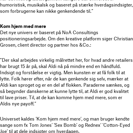
humoristisk, musikalsk og baseret på stærke hverdagsindsigter,
som forbrugerne kan nikke genkendende til.”
Kom hjem med mere
Det nye univers er baseret på NoA Consultings
positioneringsarbejde. Om den kreative platform siger Christian
Grosen, client director og partner hos &Co.:
”Der skal arbejdes virkelig målrettet her, for hvad andre retailers
har brugt 15 år på, skal Aldi nå på mindre end en håndfuld.
Indsigt og forståelse er vigtig. Men kunsten er at få folk til at
lytte. Folk hører efter, når de kan genkende sig selv, mærker at
Aldi kan sproget og er en del af flokken. Paraderne sænkes, og
så begynder danskerne at kunne lytte til, at Aldi er god kvalitet
til lave priser. Til, at de kan komme hjem med mere, som er
Aldis nye payoff.”
Universet kaldes ’Kom hjem med mere’, og man bruger kendte
sange som fx Tom Jones’ ’Sex Bomb’ og Rednex’ ’Cotton-Eyed
Joe’ til at dele indsigter om hverdagen.