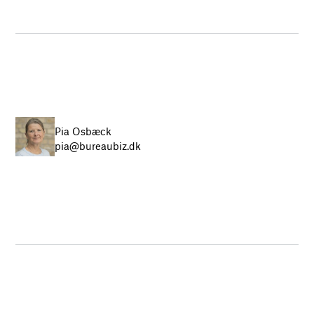
Pia Osbæck
pia@bureaubiz.dk