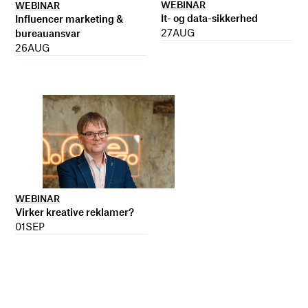
WEBINAR
WEBINAR
It- og data-sikkerhed
Influencer marketing &
27
AUG
bureauansvar
26
AUG
WEBINAR
Virker kreative reklamer?
01
SEP