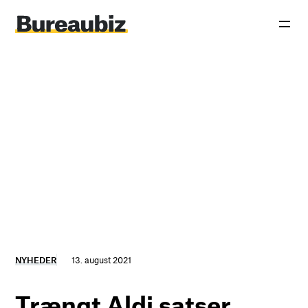
Spring
til
indhold
NYHEDER
13. august 2021
Trængt Aldi satser