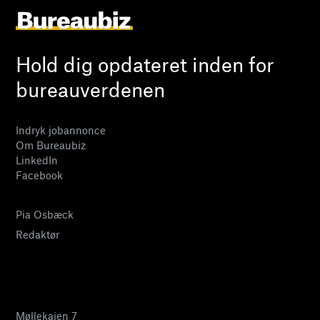
Hold dig opdateret inden for
bureauverdenen
Indryk jobannonce
Om Bureaubiz
LinkedIn
Facebook
Pia Osbæck
Redaktør
24 27 32 38
pia@bureaubiz.dk
Møllekajen 7