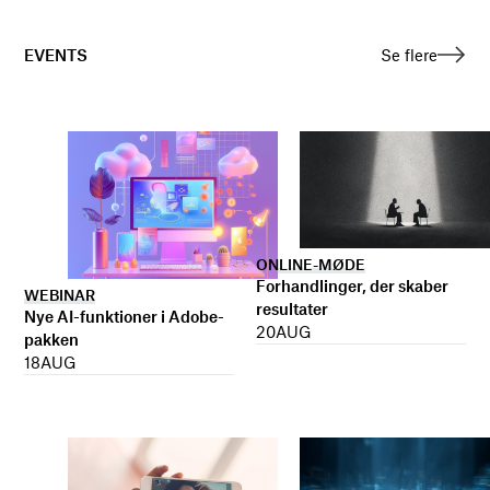
EVENTS
Se flere
ONLINE-MØDE
Forhandlinger, der skaber
WEBINAR
resultater
Nye AI-funktioner i Adobe-
20
AUG
pakken
18
AUG