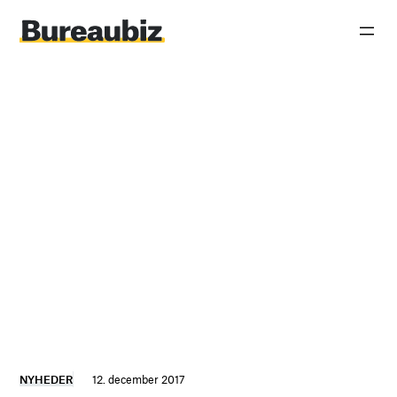
Spring
til
indhold
NYHEDER
12. december 2017