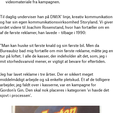
videomateriale fra kampagnen.
Til daglig underviser han på DMJX’ linje, kreativ kommunikation
og har sin egen kommunikationsvirksomhed Storyland. Vi giver
ordet videre til Joachim Rosenstand, hvor han fortæller om en
af de første reklamer, han lavede – tilbage i 1990:
“Man kan huske sit første knald og sin første bil. Men da
Bureaubiz bad mig fortælle om min første reklame, måtte jeg en
tur på loftet. I alle de kasser, der indeholder alt det, som, jeg i
mit storhedsvanvid mener, er vigtigt at bevare for eftertiden.
Jeg har lavet reklame i tre årtier. Der er sikkert meget
middelmådigt arbejde og så enkelte pletskud. Et af de tidligere
arbejder, jeg faldt over i kasserne, var en kampagne for
Gordon’s Gin. Den skal nok placeres i kategorien ‘vi havde det
sjovt i processen’.