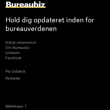
Hold dig opdateret inden for
bureauverdenen
Indryk jobannonce
Om Bureaubiz
LinkedIn
Facebook
Pia Osbæck
Redaktør
24 27 32 38
pia@bureaubiz.dk
Møllekajen 7