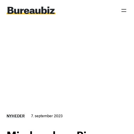
Spring
til
indhold
NYHEDER
7. september 2023