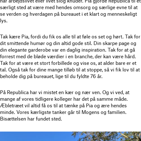
når arbejdslivet eller livet slog knuder. Pia gjorde Republica til et
særligt sted at være med hendes omsorg og særlige evne til at
se verden og hverdagen på bureauet i et klart og menneskeligt
lys.
Tak kære Pia, fordi du fik os alle til at føle os set og hørt. Tak for
dit smittende humør og din altid gode stil. Din skarpe page og
din elegante garderobe var en daglig inspiration. Tak for at gå
forrest med de bløde værdier i en branche, der kan være hård.
Tak for at være et stort forbillede og vise os, at alder bare er et
tal. Også tak for dine mange tilløb til at stoppe, så vi fik lov til at
beholde dig på bureauet, lige til du fyldte 76 år.
På Republica har vi mistet en kær og nær ven. Og vi ved, at
mange af vores tidligere kolleger har det på samme måde.
Æbletræet vil altid få os til at tænke på Pia og ære hendes
minde. Vores kærligste tanker går til Mogens og familien.
Bisættelsen har fundet sted.