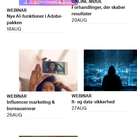
ONLINE-MØDE
Forhandlinger, der skaber
WEBINAR
resultater
Nye AI-funktioner i Adobe-
20
AUG
pakken
18
AUG
WEBINAR
WEBINAR
It- og data-sikkerhed
Influencer marketing &
27
AUG
bureauansvar
26
AUG