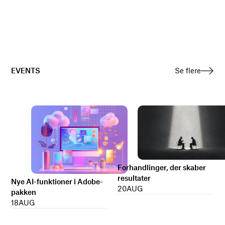
EVENTS
Se flere
Forhandlinger, der skaber
resultater
Nye AI-funktioner i Adobe-
20
AUG
pakken
18
AUG