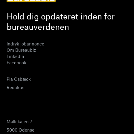
Hold dig opdateret inden for
bureauverdenen
Indryk jobannonce
Om Bureaubiz
LinkedIn
Facebook
Pia Osbæck
Redaktør
24 27 32 38
pia@bureaubiz.dk
Møllekajen 7
5000 Odense