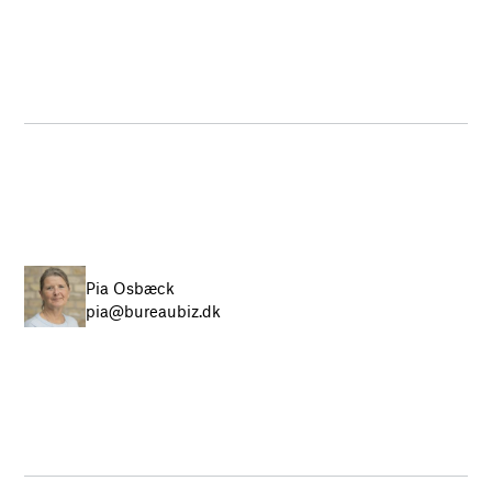
Pia Osbæck
pia@bureaubiz.dk