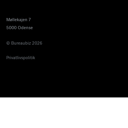
pia@bureaubiz.dk
Møllekajen 7
5000 Odense
© Bureaubiz 2026
Privatlivspolitik