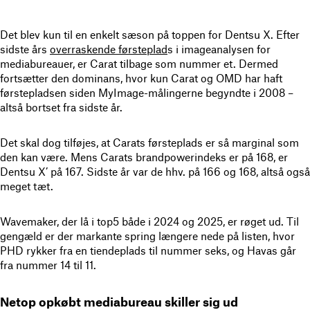
Det blev kun til en enkelt sæson på toppen for Dentsu X. Efter
sidste års
overraskende førsteplad
s i imageanalysen for
mediabureauer, er Carat tilbage som nummer et. Dermed
fortsætter den dominans, hvor kun Carat og OMD har haft
førstepladsen siden MyImage-målingerne begyndte i 2008 –
altså bortset fra sidste år.
Det skal dog tilføjes, at Carats førsteplads er så marginal som
den kan være. Mens Carats brandpowerindeks er på 168, er
Dentsu X’ på 167. Sidste år var de hhv. på 166 og 168, altså også
meget tæt.
Wavemaker, der lå i top5 både i 2024 og 2025, er røget ud. Til
gengæld er der markante spring længere nede på listen, hvor
PHD rykker fra en tiendeplads til nummer seks, og Havas går
fra nummer 14 til 11.
Netop opkøbt mediabureau skiller sig ud