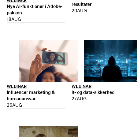
WEBINAR
resultater
Nye AI-funktioner i Adobe-
20
AUG
pakken
18
AUG
WEBINAR
WEBINAR
It- og data-sikkerhed
Influencer marketing &
27
AUG
bureauansvar
26
AUG