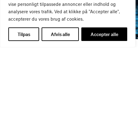
vise personligt tilpassede annoncer eller indhold og
analysere vores trafik. Ved at klikke på "Accepter alle",
accepterer du vores brug af cookies.
Tilpas
Afvis alle
Accepter alle
WEBINAR
WEBINAR
It- og data-sikkerhed
Influencer marketing &
27
AUG
bureauansvar
26
AUG
WEBINAR
Virker kreative reklamer?