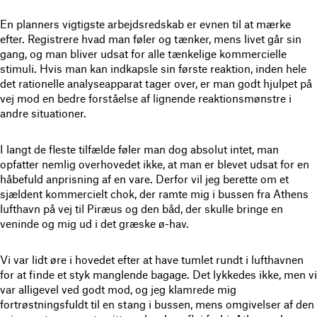
En planners vigtigste arbejdsredskab er evnen til at mærke
efter. Registrere hvad man føler og tænker, mens livet går sin
gang, og man bliver udsat for alle tænkelige kommercielle
stimuli. Hvis man kan indkapsle sin første reaktion, inden hele
det rationelle analyseapparat tager over, er man godt hjulpet på
vej mod en bedre forståelse af lignende reaktionsmønstre i
andre situationer.
I langt de fleste tilfælde føler man dog absolut intet, man
opfatter nemlig overhovedet ikke, at man er blevet udsat for en
håbefuld anprisning af en vare. Derfor vil jeg berette om et
sjældent kommercielt chok, der ramte mig i bussen fra Athens
lufthavn på vej til Piræus og den båd, der skulle bringe en
veninde og mig ud i det græske ø-hav.
Vi var lidt øre i hovedet efter at have tumlet rundt i lufthavnen
for at finde et styk manglende bagage. Det lykkedes ikke, men vi
var alligevel ved godt mod, og jeg klamrede mig
fortrøstningsfuldt til en stang i bussen, mens omgivelser af den