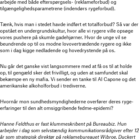
arbejde med både efterspørgsels- (reklameforbud) og
tilgængelighedsparametrene (indendørs rygeforbud).
Tænk, hvis man i stedet havde indført et totalforbud? Så var der
opstået en undergrundskultur, hvor alle vi rygere ville opsøge
vores pushere på skumle gadehjørner. Hvor de unge vil se
beundrende op til os modne lovovertrædende rygere og ikke
som i dag kigge nedladende og hovedrystende på os.
Nu går det ganske vist langsommere med at få os til at holde
op, til gengæld sker det frivilligt, og uden at samfundet skal
bekæmpe en ny mafia. Vi sender en tanke til Al Capone og det
amerikanske alkoholforbud i trediverne.
Hvornår mon sundhedsmyndighederne overfører deres ryge-
erfaringer til den alt omsiggribende fedme-epidemi?
Hanne Feldthus er fast klummeskribent på Bureaubiz. Hun
arbejder i dag som selvstændig kommunikationsrådgiver efter 12
år som strategisk direktør på reklamebureauet Wibroe, Duckert