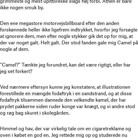
grimmeste og mest upittoreske slags fløj forbi. Athen er bare
ikke nogen smuk by.
Den ene megastore motorvejsbillboard efter den anden
forskønnede heller ikke ligefrem indtrykket, hvorfor jeg forsøgte
at ignorere dem, men efter nogle stykker gik det op for mig, at
der var noget galt. Helt galt. Der stod fanden gale mig Camel på
nogle af dem.
“Camel?” Tænkte jeg forundret, kan det være rigtigt, eller har
jeg set forkert?
Ved nærmere eftersyn kunne jeg konstatere, at illustrationen
forestillede en mængde fodaftryk i en sandstrand, og at disse
fodaftryk tilsammen dannede den velkendte kamel, der har
prydet pakkerne siden ruder konge var knægt, og vi andre stod
og røg bag skuret i skolegården.
Himmel og hav, der var virkelig tale om en cigaretreklame og
oven i købet en god en. Jeg rettede mig op og studerede nu