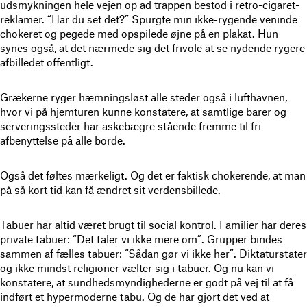
udsmykningen hele vejen op ad trappen bestod i retro-cigaret-
reklamer. “Har du set det?” Spurgte min ikke-rygende veninde
chokeret og pegede med opspilede øjne på en plakat. Hun
synes også, at det nærmede sig det frivole at se nydende rygere
afbilledet offentligt.
Grækerne ryger hæmningsløst alle steder også i lufthavnen,
hvor vi på hjemturen kunne konstatere, at samtlige barer og
serveringssteder har askebægre stående fremme til fri
afbenyttelse på alle borde.
Også det føltes mærkeligt. Og det er faktisk chokerende, at man
på så kort tid kan få ændret sit verdensbillede.
Tabuer har altid været brugt til social kontrol. Familier har deres
private tabuer: “Det taler vi ikke mere om”. Grupper bindes
sammen af fælles tabuer: “Sådan gør vi ikke her”. Diktaturstater
og ikke mindst religioner vælter sig i tabuer. Og nu kan vi
konstatere, at sundhedsmyndighederne er godt på vej til at få
indført et hypermoderne tabu. Og de har gjort det ved at