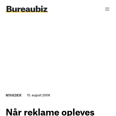
Spring
til
indhold
NYHEDER
15. august 2008
Når reklame opleves