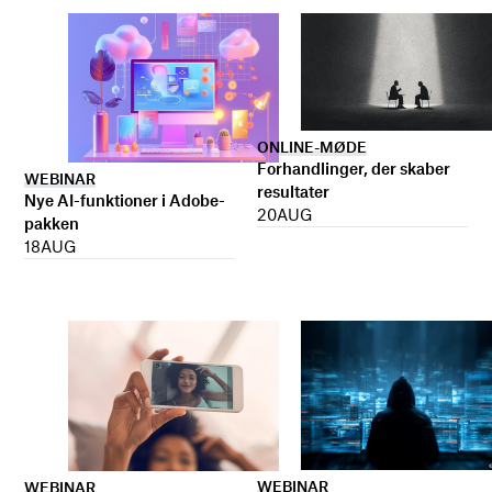
ONLINE-MØDE
Forhandlinger, der skaber
WEBINAR
resultater
Nye AI-funktioner i Adobe-
20
AUG
pakken
18
AUG
WEBINAR
WEBINAR