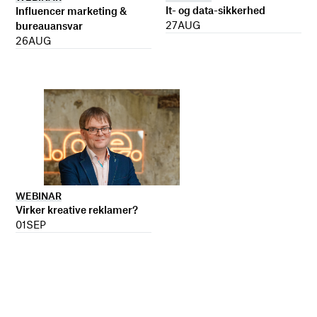
It- og data-sikkerhed
Influencer marketing &
27
AUG
bureauansvar
26
AUG
WEBINAR
Virker kreative reklamer?
01
SEP