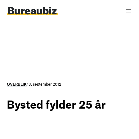
Spring
til
indhold
OVERBLIK
13. september 2012
Bysted fylder 25 år