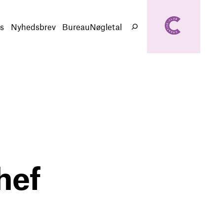
creativeclub.d
k
s
Nyhedsbrev
BureauNøgletal
Søg
hef