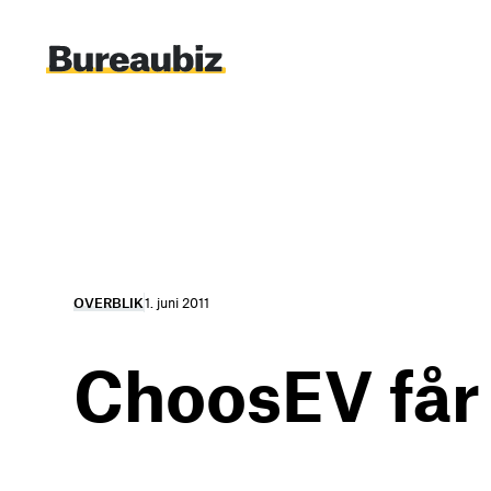
Spring
til
indhold
OVERBLIK
1. juni 2011
ChoosEV får