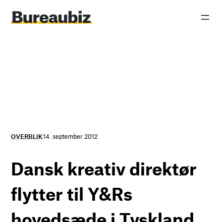
Spring
til
indhold
OVERBLIK
14. september 2012
Dansk kreativ direktør
flytter til Y&Rs
hovedsæde i Tyskland