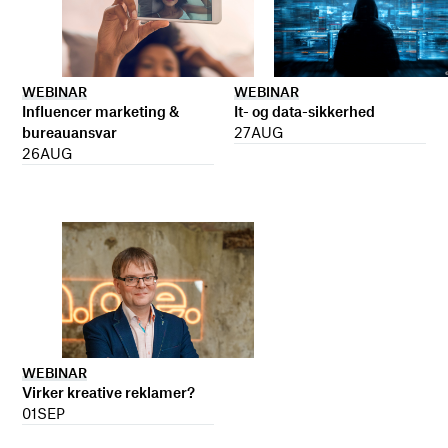
WEBINAR
WEBINAR
It- og data-sikkerhed
Influencer marketing &
27
AUG
bureauansvar
26
AUG
WEBINAR
Virker kreative reklamer?
01
SEP