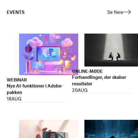
EVENTS
Se flere
ONLINE-MØDE
Forhandlinger, der skaber
WEBINAR
resultater
Nye AI-funktioner i Adobe-
20
AUG
pakken
18
AUG