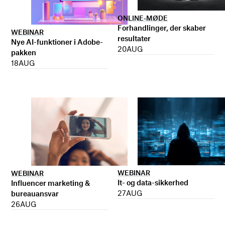
ONLINE-MØDE
Forhandlinger, der skaber
WEBINAR
resultater
Nye AI-funktioner i Adobe-
20
AUG
pakken
18
AUG
WEBINAR
WEBINAR
It- og data-sikkerhed
Influencer marketing &
27
AUG
bureauansvar
26
AUG