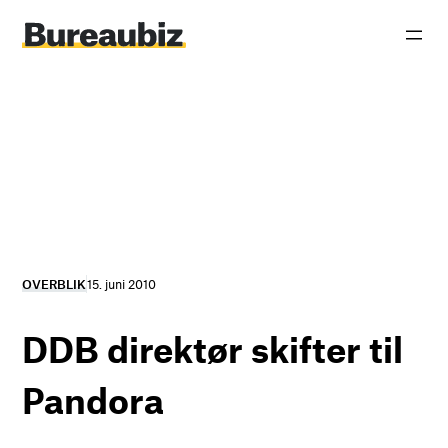
Spring
til
indhold
OVERBLIK
15. juni 2010
DDB direktør skifter til
Pandora