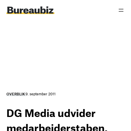
Spring
til
indhold
OVERBLIK
9. september 2011
DG Media udvider
medarbejderstaben.