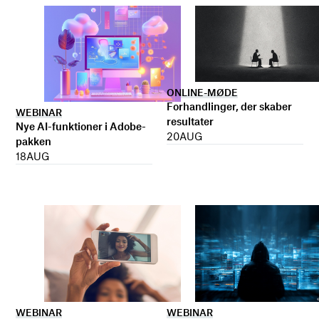
ONLINE-MØDE
Forhandlinger, der skaber
WEBINAR
resultater
Nye AI-funktioner i Adobe-
20
AUG
pakken
18
AUG
WEBINAR
WEBINAR