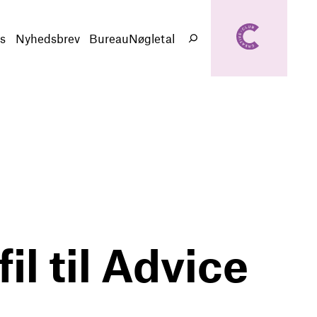
creativeclub.d
k
s
Nyhedsbrev
BureauNøgletal
Søg
il til Advice