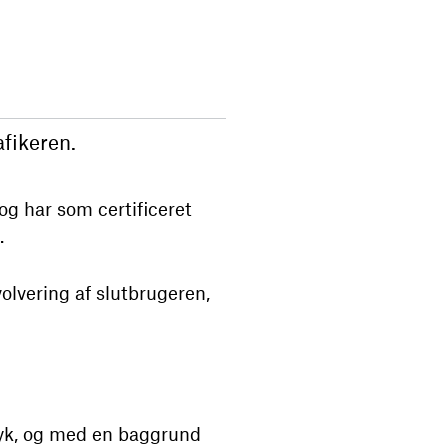
afikeren.
g har som certificeret
.
volvering af slutbrugeren,
tryk, og med en baggrund