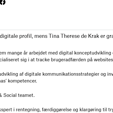
igitale profil, mens Tina Therese de Krak er gr
 mange år arbejdet med digital konceptudvikling o
aliseret sig i at tracke brugeradfærden på websites
l udvikling af digitale kommunikationsstrategier og in
nas’ kompetencer.
 & Social teamet.
spert i rentegning, færdiggørelse og klargøring til 