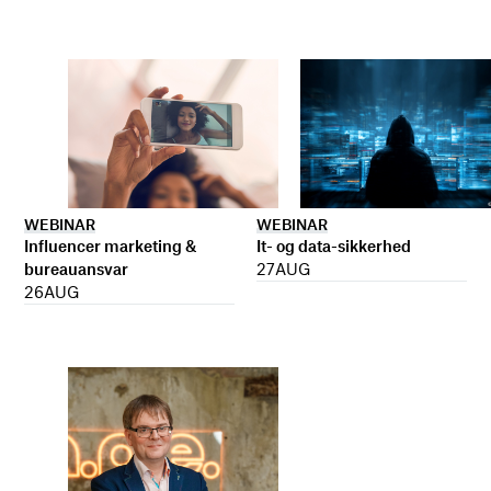
WEBINAR
WEBINAR
It- og data-sikkerhed
Influencer marketing &
27
AUG
bureauansvar
26
AUG