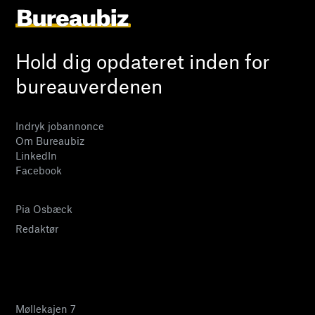
Hold dig opdateret inden for
bureauverdenen
Indryk jobannonce
Om Bureaubiz
LinkedIn
Facebook
Pia Osbæck
Redaktør
24 27 32 38
pia@bureaubiz.dk
Møllekajen 7