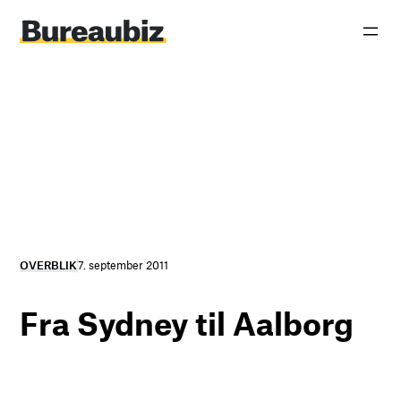
Spring
til
indhold
OVERBLIK
7. september 2011
Fra Sydney til Aalborg